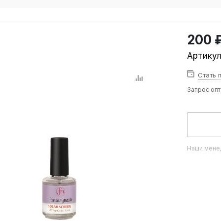
200 
Артику
Стать 
Запрос оп
Наши менед