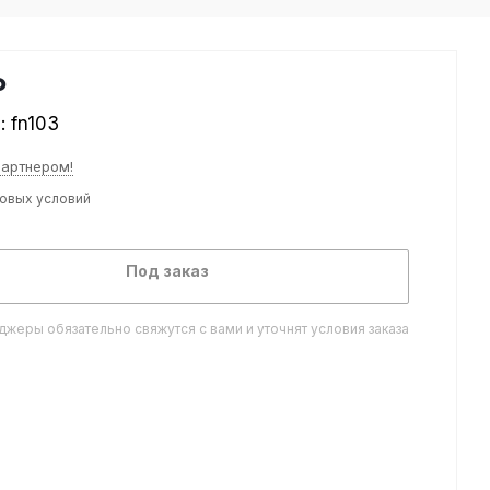
₽
л:
fn103
партнером!
товых условий
Под заказ
жеры обязательно свяжутся с вами и уточнят условия заказа