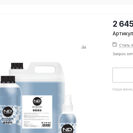
2 64
Артику
Стать 
Запрос оп
Наши менед