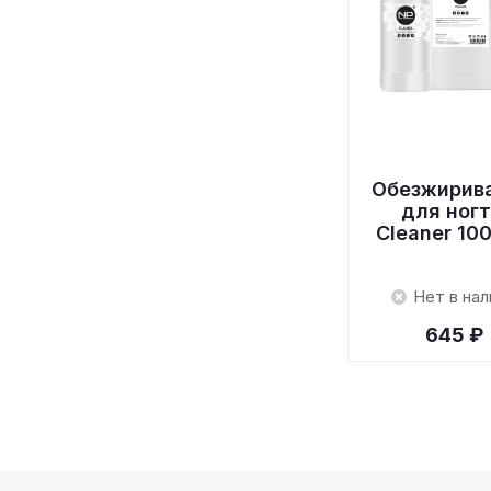
Обезжирив
для ног
Cleaner 10
Нет в нал
645 ₽