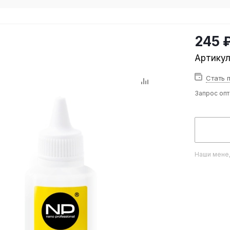
245 
Артику
Стать 
Запрос оп
Наши менед