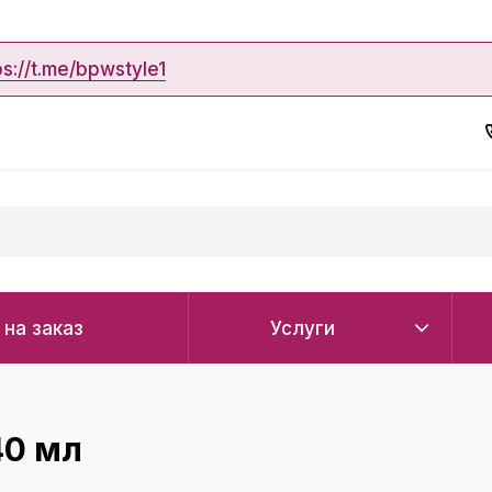
ps://t.me/bpwstyle1
 на заказ
Услуги
40 мл