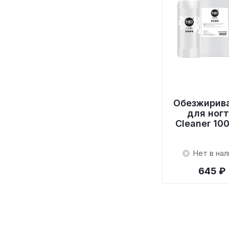
Обезжирив
для ног
Cleaner 10
Нет в нал
645 ₽