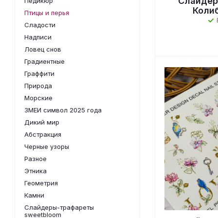
Слайдер
Педикюр
Коли
Птицы и перья
Сладости
Надписи
Ловец снов
Градиентные
Граффити
Природа
Морские
ЗМЕИ символ 2025 года
Дикий мир
Абстракция
Черные узоры
Разное
Этника
Геометрия
Камни
Слайдеры-трафареты
sweetbloom