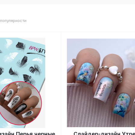
 популярности
зайн Перья черные
Слайдер-дизайн Утр