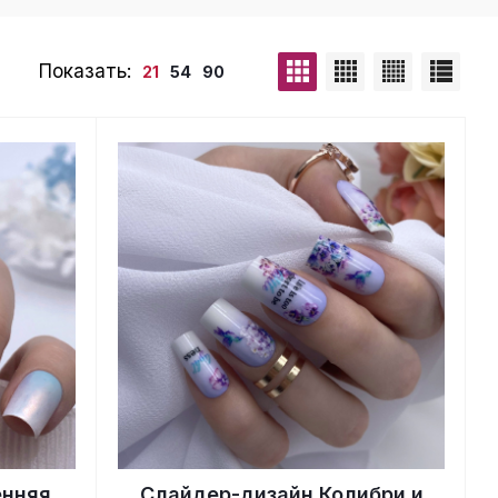
Показать:
21
54
90
енняя
Слайдер-дизайн Колибри и