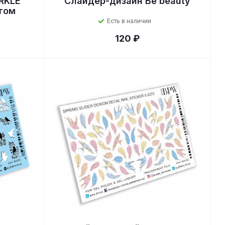
RKLE
Слайдер-дизайн Be beauty
том
Есть в наличии
120 ₽