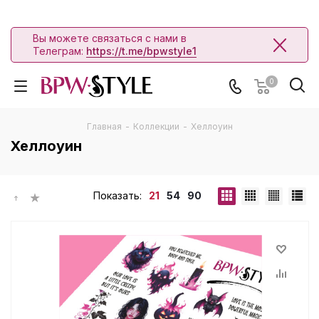
Вы можете связаться с нами в
Телеграм:
https://t.me/bpwstyle1
0
Главная
-
Коллекции
-
Хеллоуин
Хеллоуин
Показать:
21
54
90