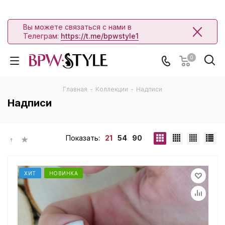
Вы можете связаться с нами в
Телеграм:
https://t.me/bpwstyle1
0
Главная
-
Коллекции
-
Надписи
Надписи
Показать:
21
54
90
ХИТ
НОВИНКА