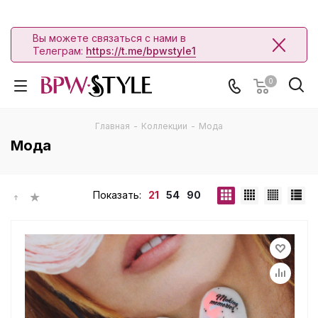
Вы можете связаться с нами в
Телеграм:
https://t.me/bpwstyle1
0
Главная
-
Коллекции
-
Мода
Мода
Показать:
21
54
90