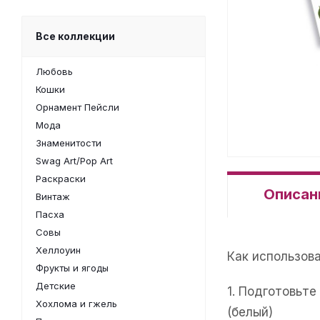
Все коллекции
Любовь
Кошки
Орнамент Пейсли
Мода
Знаменитости
Swag Art/Pop Art
Раскраски
Описан
Винтаж
Пасха
Совы
Хеллоуин
Как использов
Фрукты и ягоды
Детские
1. Подготовьт
Хохлома и гжель
(белый)