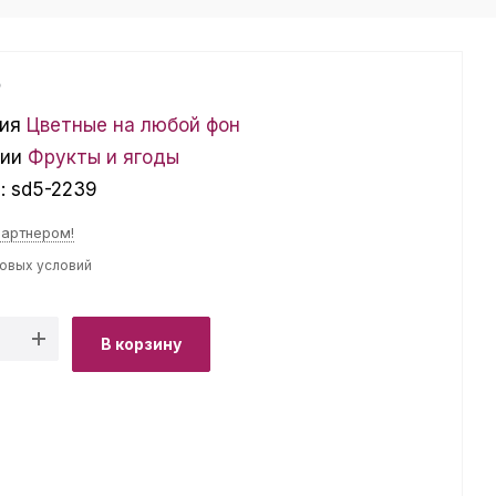
₽
ия
Цветные на любой фон
ции
Фрукты и ягоды
л:
sd5-2239
партнером!
товых условий
В корзину