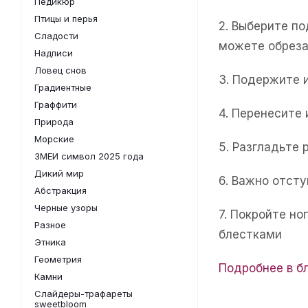
Педикюр
Птицы и перья
2. Выберите п
Сладости
можете обреза
Надписи
Ловец снов
3. Подержите 
Градиентные
Граффити
4. Перенесите
Природа
Морские
5. Разгладьте 
ЗМЕИ символ 2025 года
Дикий мир
6. Важно отсту
Абстракция
Черные узоры
7. Покройте н
Разное
блестками
Этника
Геометрия
Подробнее в б
Камни
Слайдеры-трафареты
sweetbloom