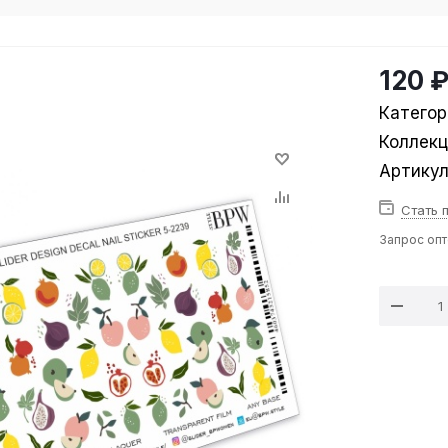
120 
Категор
Коллек
Артику
Стать 
Запрос оп