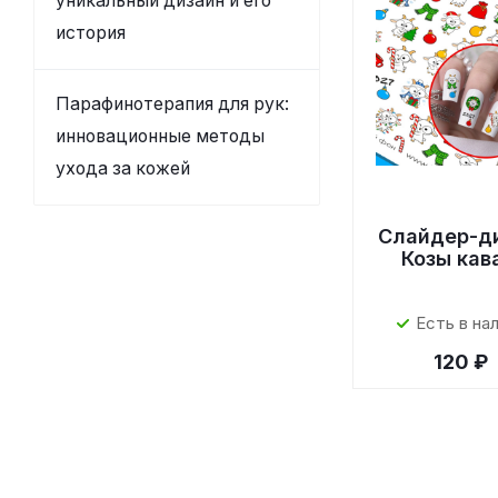
уникальный дизайн и его
история
Парафинотерапия для рук:
инновационные методы
ухода за кожей
Слайдер-д
Козы кав
Есть в на
120 ₽