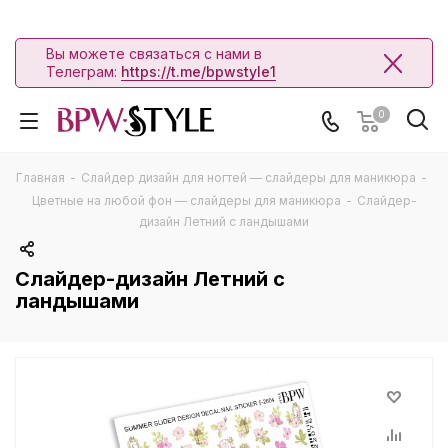
Вы можете связаться с нами в
Телеграм:
https://t.me/bpwstyle1
0
Главная
-
Слайдер дизайн для ногтей — слайдеры для маникюра
-
Цветные на любой фон — слайдеры для маникюра
-
Слайдер-
дизайн Летний с ландышами
Слайдер-дизайн Летний с
ландышами