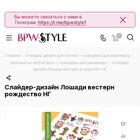
Вы можете связаться с нами в
Телеграм:
https://t.me/bpwstyle1
0
Главная
-
Слайдер дизайн для ногтей — слайдеры для маникюра
-
Цветные на любой фон — слайдеры для маникюра
-
Слайдер-
дизайн Лошади вестерн рождество НГ
Слайдер-дизайн Лошади вестерн
рождество НГ