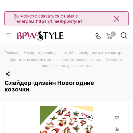
Вы можете связаться с нами в
Телеграм:
https://t.me/bpwstyle1
0
Главная
-
Слайдер дизайн для ногтей — слайдеры для маникюра
-
Цветные на любой фон — слайдеры для маникюра
-
Слайдер-
дизайн Новогодние козочки
Слайдер-дизайн Новогодние
козочки