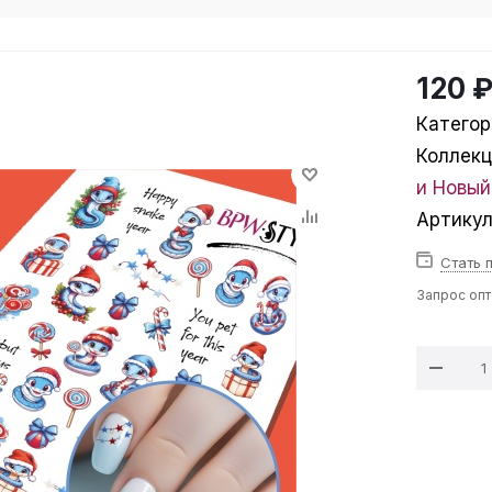
120 
Категор
Коллек
и Новый
Артику
Стать 
Запрос оп