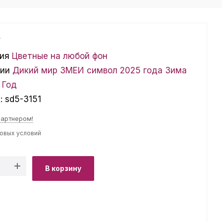
₽
ия
Цветные на любой фон
ции
Дикий мир
ЗМЕИ символ 2025 года
Зима
 Год
л:
sd5-3151
партнером!
товых условий
В корзину