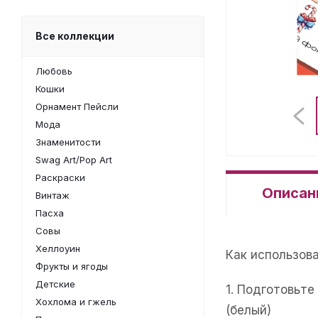
Все коллекции
Любовь
Кошки
Орнамент Пейсли
Мода
Знаменитости
Swag Art/Pop Art
Раскраски
Описан
Винтаж
Пасха
Совы
Хеллоуин
Как использов
Фрукты и ягоды
Детские
1. Подготовьт
Хохлома и гжель
(белый)