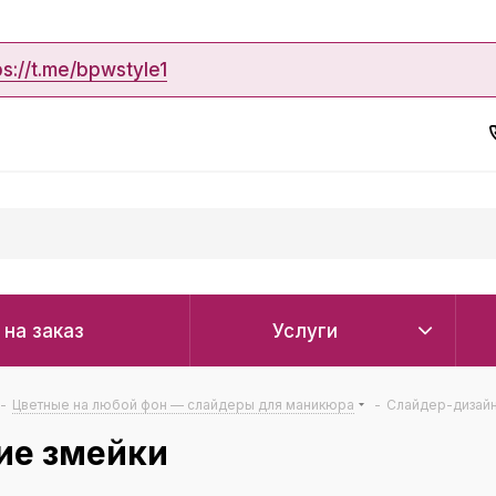
ps://t.me/bpwstyle1
 на заказ
Услуги
-
Цветные на любой фон — слайдеры для маникюра
-
Слайдер-дизайн
ие змейки