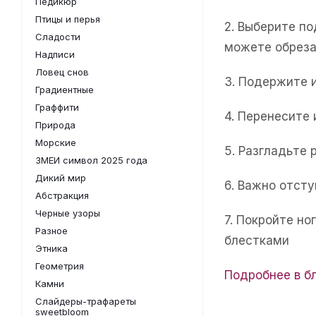
Педикюр
Птицы и перья
2. Выберите п
Сладости
можете обреза
Надписи
Ловец снов
3. Подержите 
Градиентные
Граффити
4. Перенесите
Природа
Морские
5. Разгладьте 
ЗМЕИ символ 2025 года
Дикий мир
6. Важно отсту
Абстракция
Черные узоры
7. Покройте н
Разное
блестками
Этника
Геометрия
Подробнее в б
Камни
Слайдеры-трафареты
sweetbloom