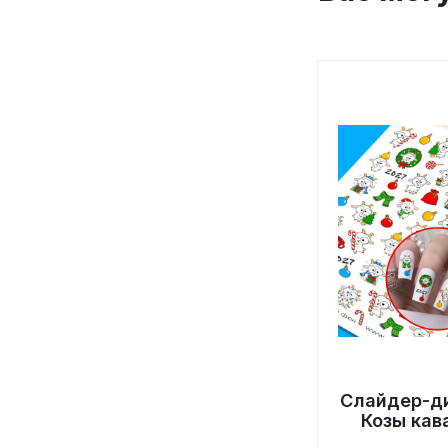
Слайдер-д
Козы кав