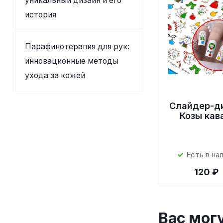
уникальный дизайн и его
история
Парафинотерапия для рук:
инновационные методы
ухода за кожей
Слайдер-д
Козы кав
Есть в на
120 ₽
Вас мог