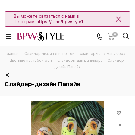
Вы можете связаться с нами в
Телеграм:
https://t.me/bpwstyle1
0
Главная
-
Слайдер дизайн для ногтей — слайдеры для маникюра
-
Цветные на любой фон — слайдеры для маникюра
-
Слайдер-
дизайн Папайя
Слайдер-дизайн Папайя