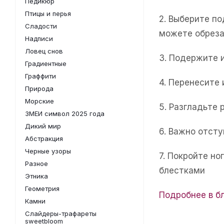
Педикюр
Птицы и перья
2. Выберите п
Сладости
можете обреза
Надписи
Ловец снов
3. Подержите 
Градиентные
Граффити
4. Перенесите
Природа
Морские
5. Разгладьте 
ЗМЕИ символ 2025 года
Дикий мир
6. Важно отсту
Абстракция
Черные узоры
7. Покройте н
Разное
блестками
Этника
Геометрия
Подробнее в б
Камни
Слайдеры-трафареты
sweetbloom