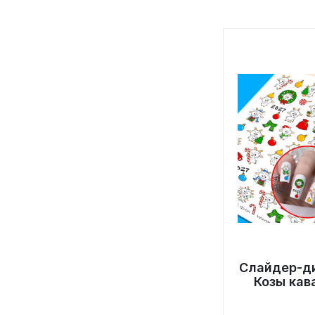
Слайдер-д
Козы кав