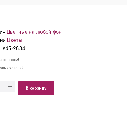
₽
ия
Цветные на любой фон
ции
Цветы
л:
sd5-2834
партнером!
товых условий
В корзину