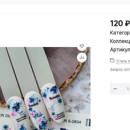
120 
Категор
Коллек
Артику
Стать 
Запрос оп