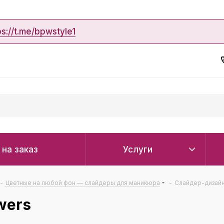
ps://t.me/bpwstyle1
 на заказ
Услуги
-
Цветные на любой фон — слайдеры для маникюра
-
Слайдер-дизайн 
wers