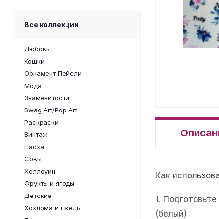
Все коллекции
Любовь
Кошки
Орнамент Пейсли
Мода
Знаменитости
Swag Art/Pop Art
Раскраски
Описан
Винтаж
Пасха
Совы
Хеллоуин
Как использов
Фрукты и ягоды
Детские
1. Подготовьт
Хохлома и гжель
(белый)