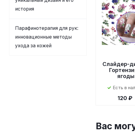
уникальный дизайн и его
история
Парафинотерапия для рук:
инновационные методы
ухода за кожей
Слайдер-д
Гортензи
ягоды
Есть в на
120 ₽
Вас мог