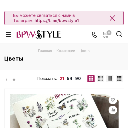
Вы можете связаться с нами в
Телеграм:
https://t.me/bpwstyle1
0
Главная
-
Коллекции
-
Цветы
Цветы
Показать:
21
54
90