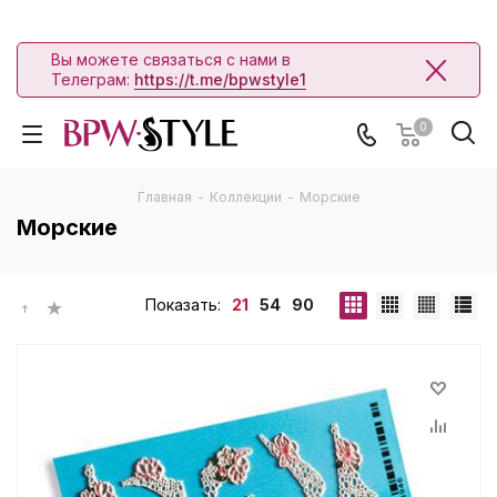
Вы можете связаться с нами в
Телеграм:
https://t.me/bpwstyle1
0
Главная
-
Коллекции
-
Морские
Морские
Показать:
21
54
90