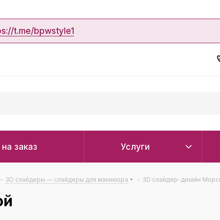
ps://t.me/bpwstyle1
 на заказ
Услуги
-
3D слайдеры — слайдеры для маникюра
-
3D cлайдер-дизайн Морс
ой