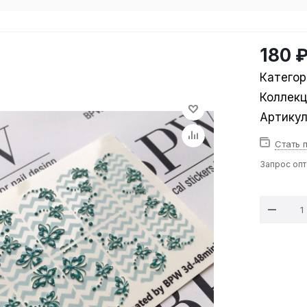
180 
Категор
Коллек
Артику
Стать 
Запрос оп