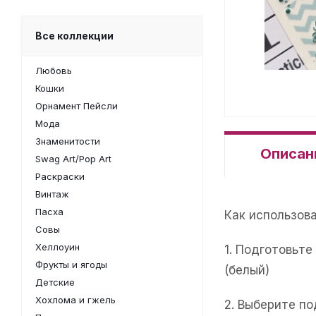
Все коллекции
Любовь
Кошки
Орнамент Пейсли
Мода
Знаменитости
Описан
Swag Art/Pop Art
Раскраски
Винтаж
Пасха
Как использов
Совы
Хеллоуин
1. Подготовьт
Фрукты и ягоды
(белый)
Детские
Хохлома и гжель
2. Выберите п