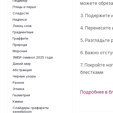
Педикюр
можете обреза
Птицы и перья
Сладости
3. Подержите 
Надписи
Ловец снов
4. Перенесите
Градиентные
Граффити
5. Разгладьте 
Природа
Морские
6. Важно отсту
ЗМЕИ символ 2025 года
Дикий мир
7. Покройте н
Абстракция
блестками
Черные узоры
Разное
Этника
Подробнее в б
Геометрия
Камни
Слайдеры-трафареты
sweetbloom