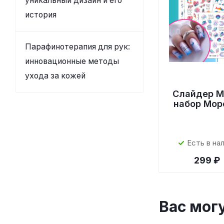
уникальный дизайн и его
история
Парафинотерапия для рук:
инновационные методы
ухода за кожей
Слайдер M
набор Мор
Есть в на
299 ₽
Вас мог