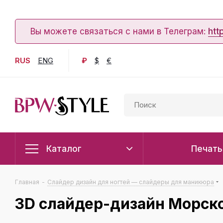
Вы можете связаться с нами в Телеграм:
htt
RUS
ENG
₽
$
€
Каталог
Печать
Главная
-
Слайдер дизайн для ногтей — слайдеры для маникюра
3D cлайдер-дизайн Морск