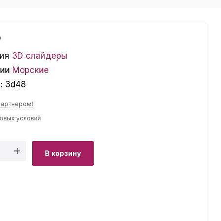
₽
ия
3D слайдеры
ции
Морские
л:
3d48
партнером!
товых условий
В корзину