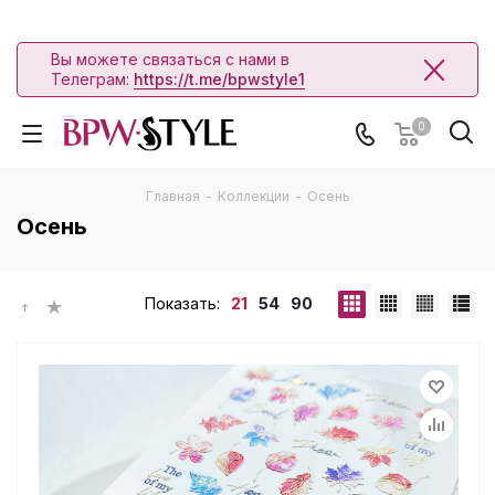
Вы можете связаться с нами в
Телеграм:
https://t.me/bpwstyle1
0
Главная
-
Коллекции
-
Осень
Осень
Показать:
21
54
90