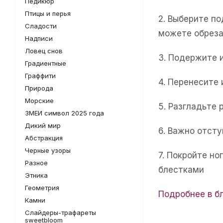
Педикюр
Птицы и перья
2. Выберите п
Сладости
можете обреза
Надписи
Ловец снов
3. Подержите 
Градиентные
Граффити
4. Перенесите
Природа
Морские
5. Разгладьте 
ЗМЕИ символ 2025 года
Дикий мир
6. Важно отсту
Абстракция
Черные узоры
7. Покройте н
Разное
блестками
Этника
Геометрия
Подробнее в б
Камни
Слайдеры-трафареты
sweetbloom