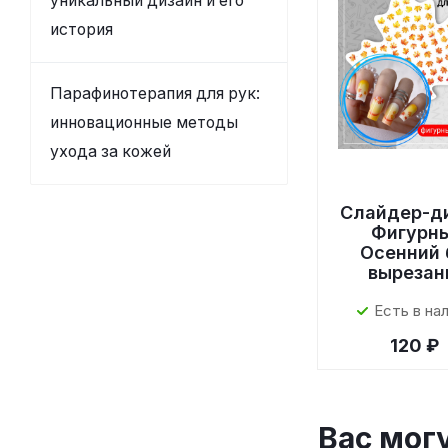
уникальный дизайн и его
история
Парафинотерапия для рук:
инновационные методы
ухода за кожей
Слайдер-д
Фигурн
Осенний 
вырезан
Есть в на
120 ₽
Вас мог