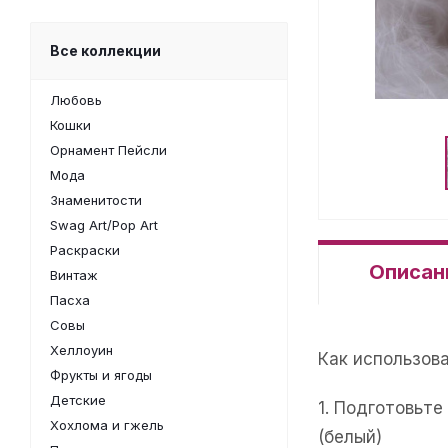
Все коллекции
Любовь
Кошки
Орнамент Пейсли
Мода
Знаменитости
Swag Art/Pop Art
Раскраски
Описан
Винтаж
Пасха
Совы
Хеллоуин
Как использов
Фрукты и ягоды
Детские
1. Подготовьт
Хохлома и гжель
(белый)