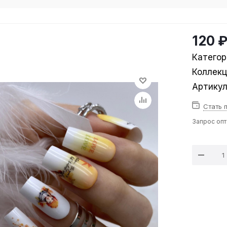
120 
Категор
Коллек
Артику
Стать 
Запрос оп