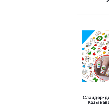
Слайдер-д
Козы кав