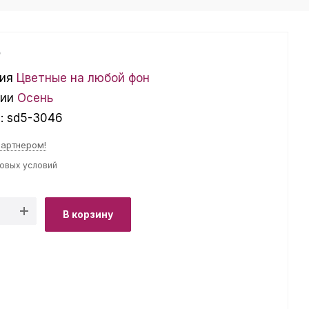
₽
ия
Цветные на любой фон
ции
Осень
л:
sd5-3046
партнером!
товых условий
В корзину