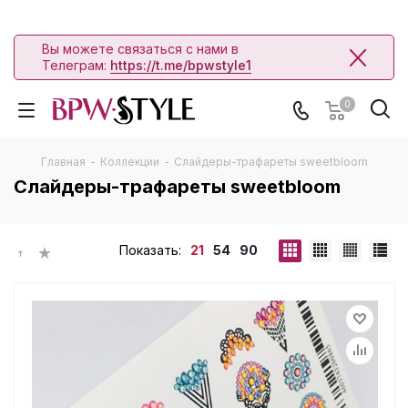
Вы можете связаться с нами в
Телеграм:
https://t.me/bpwstyle1
0
Главная
-
Коллекции
-
Слайдеры-трафареты sweetbloom
Слайдеры-трафареты sweetbloom
Показать:
21
54
90