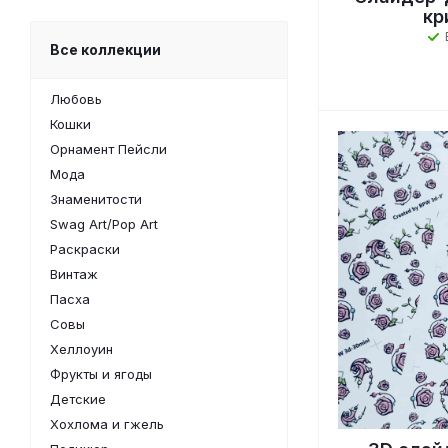
кр
Все коллекции
Любовь
Кошки
Орнамент Пейсли
Мода
Знаменитости
Swag Art/Pop Art
Раскраски
Винтаж
Пасха
Совы
Хеллоуин
Фрукты и ягоды
Детские
Хохлома и гжель