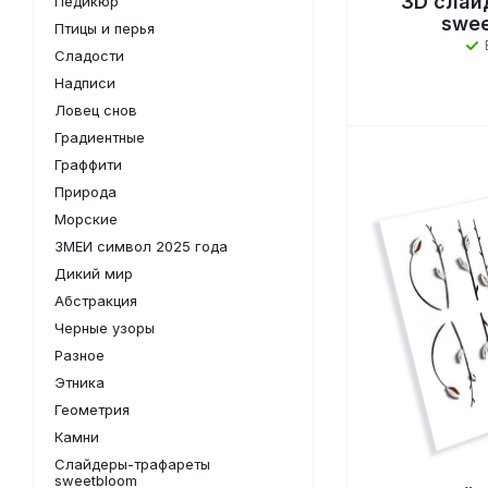
3D слай
Педикюр
swee
Птицы и перья
Сладости
Надписи
Ловец снов
Градиентные
Граффити
Природа
Морские
ЗМЕИ символ 2025 года
Дикий мир
Абстракция
Черные узоры
Разное
Этника
Геометрия
Камни
Слайдеры-трафареты
sweetbloom