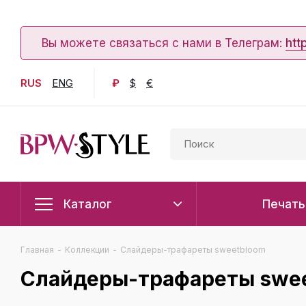
Вы можете связаться с нами в Телеграм:
htt
RUS
ENG
₽
$
€
Каталог
Печать
Главная
-
Коллекции
-
Слайдеры-трафареты sweetbloom
Слайдеры-трафареты swe