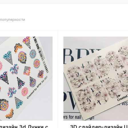
 популярности
дизайн 3d Лунки с
3D слайдер-дизайн 