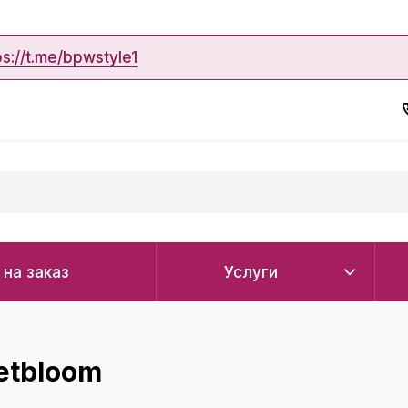
ps://t.me/bpwstyle1
 на заказ
Услуги
etbloom