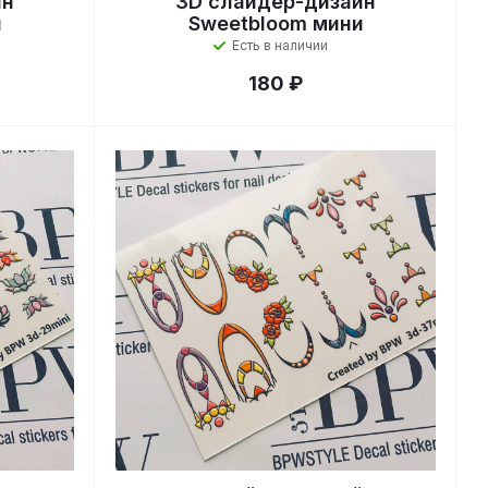
йн
3D слайдер-дизайн
и
Sweetbloom мини
Есть в наличии
180 ₽