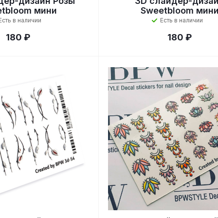
дер-дизайн Розы
3D слайдер-диза
tbloom мини
Sweetbloom мин
Есть в наличии
Есть в наличии
180 ₽
180 ₽