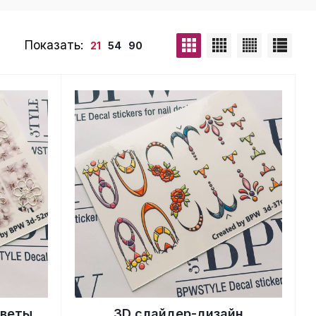
Показать:
21
54
90
Цветы
3D слайдер-дизайн