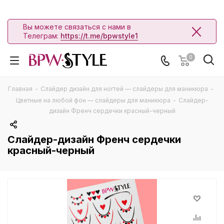
Вы можете связаться с нами в
Телеграм:
https://t.me/bpwstyle1
0
Главная
-
Слайдер дизайн для ногтей — слайдеры для маникюра
-
Цветные на любой фон — слайдеры для маникюра
-
Слайдер-
дизайн Френч сердечки красный-черный
Слайдер-дизайн Френч сердечки
красный-черный