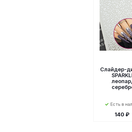
Слайдер-д
SPARKL
леопар
серебр
Есть в на
140 ₽