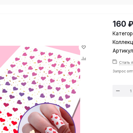
160 
Категор
Коллек
Артику
Стать 
Запрос оп