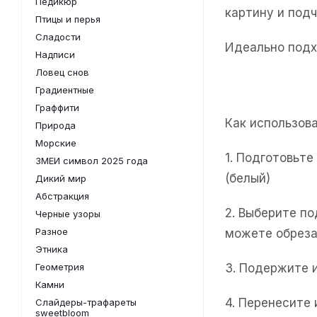
Педикюр
картину и под
Птицы и перья
Сладости
Идеально подх
Надписи
Ловец снов
Градиентные
Граффити
Как использов
Природа
Морские
1. Подготовьт
ЗМЕИ символ 2025 года
(белый)
Дикий мир
Абстракция
2. Выберите п
Черные узоры
Разное
можете обреза
Этника
Геометрия
3. Подержите 
Камни
4. Перенесите
Слайдеры-трафареты
sweetbloom