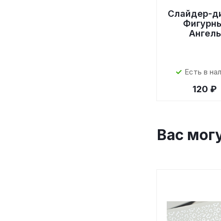
Слайдер-д
Фигурн
Ангел
Есть в на
120 ₽
Вас мог