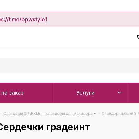
ps://t.me/bpwstyle1
 на заказ
Услуги
-
Слайдеры SPARKLE — слайдеры для маникюра
-
Слайдер-дизайн SP
Сердечки градеинт