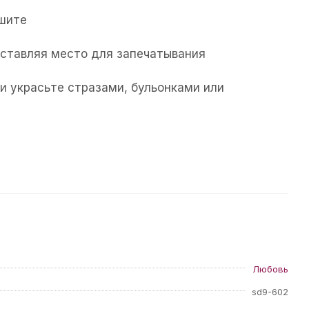
ушите
 оставляя место для запечатывания
и украсьте стразами, бульонками или
Любовь
sd9-602