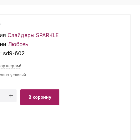
₽
ия
Слайдеры SPARKLE
ции
Любовь
л:
sd9-602
партнером!
товых условий
В корзину