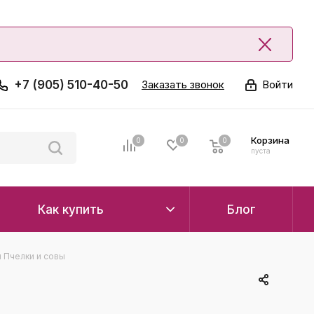
+7 (905) 510-40-50
Заказать звонок
Войти
Корзина
0
0
0
0
пуста
Как купить
Блог
 Пчелки и совы