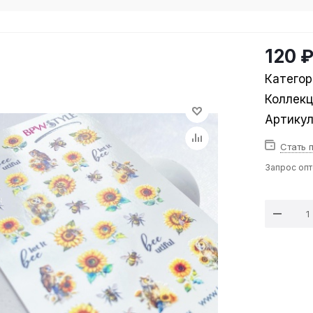
120 
Категор
Коллек
Артику
Стать 
Запрос оп