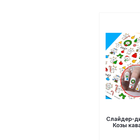
Слайдер-д
Козы кав