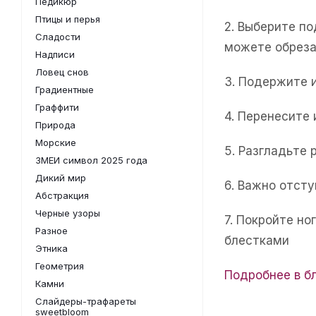
Педикюр
Птицы и перья
2. Выберите п
Сладости
можете обреза
Надписи
Ловец снов
3. Подержите 
Градиентные
Граффити
4. Перенесите
Природа
Морские
5. Разгладьте 
ЗМЕИ символ 2025 года
Дикий мир
6. Важно отсту
Абстракция
Черные узоры
7. Покройте н
Разное
блестками
Этника
Геометрия
Подробнее в б
Камни
Слайдеры-трафареты
sweetbloom