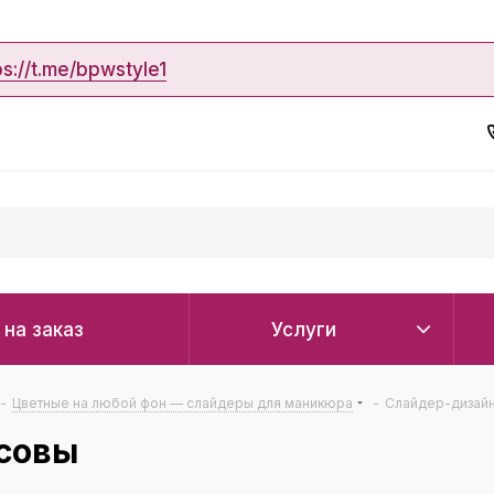
ps://t.me/bpwstyle1
 на заказ
Услуги
-
Цветные на любой фон — слайдеры для маникюра
-
Слайдер-дизайн
 совы