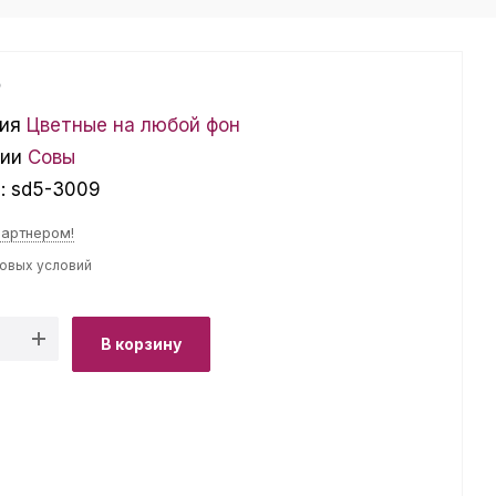
₽
ия
Цветные на любой фон
ции
Совы
л:
sd5-3009
партнером!
товых условий
В корзину