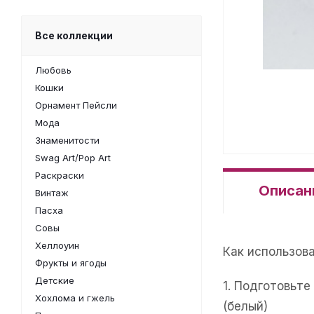
Все коллекции
Любовь
Кошки
Орнамент Пейсли
Мода
Знаменитости
Swag Art/Pop Art
Раскраски
Описан
Винтаж
Пасха
Совы
Хеллоуин
Как использов
Фрукты и ягоды
Детские
1. Подготовьт
Хохлома и гжель
(белый)