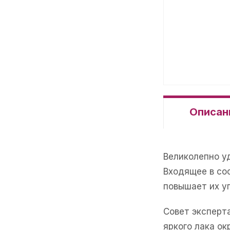
Описан
Великолепно у
Входящее в со
повышает их уп
Совет эксперт
яркого лака о