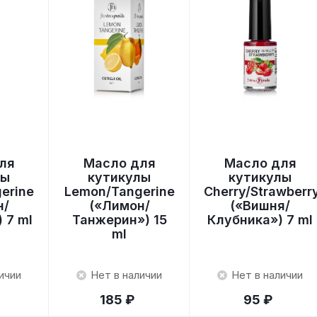
ля
Масло для
Масло для
лы
кутикулы
кутикулы
erine
Lemon/Tangerine
Cherry/Strawberr
н/
(«Лимон/
(«Вишня/
 7 ml
Танжерин») 15
Клубника») 7 ml
ml
ичии
Нет в наличии
Нет в наличии
185 ₽
95 ₽