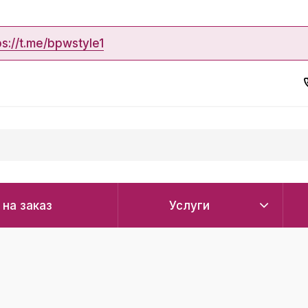
ps://t.me/bpwstyle1
 на заказ
Услуги