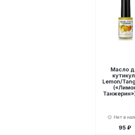
Масло д
кутику
Lemon/Tang
(«Лимо
Танжерин»)
Нет в нал
95 ₽