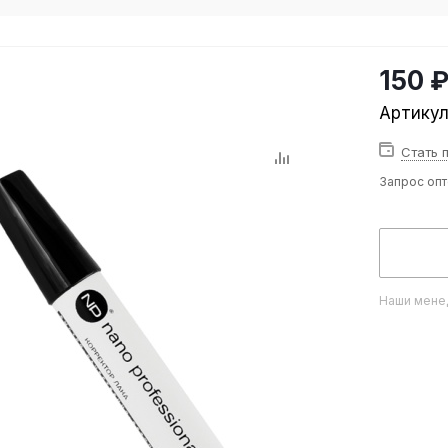
150 
Артику
Стать 
Запрос оп
Наши менед