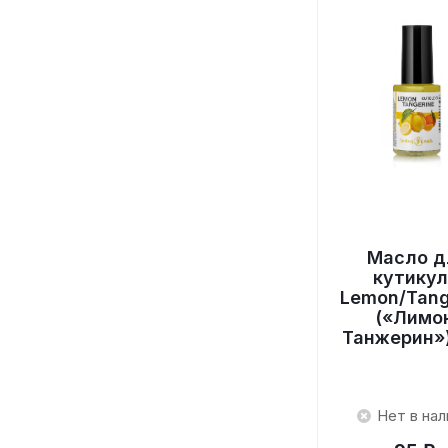
Масло д
кутику
Lemon/Tang
(«Лимо
Танжерин»)
Нет в нал