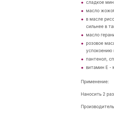
сладкое мин
масло жожоб
в масле рис
сильнее в т
масло геран
розовое мас
успокоению 
пантенол, с
витамин Е -
Применение:
Наносить 2 ра
Производитель