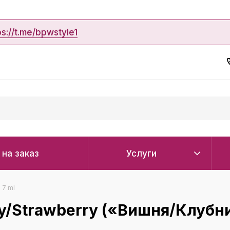
ps://t.me/bpwstyle1
 на заказ
Услуги
 7 ml
y/Strawberry («Вишня/Клубни