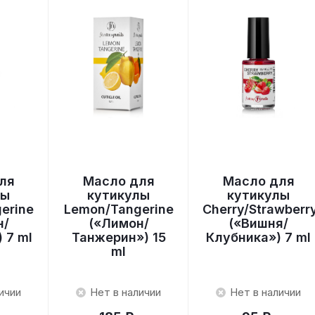
ля
Масло для
Масло для
лы
кутикулы
кутикулы
erine
Lemon/Tangerine
Cherry/Strawberr
н/
(«Лимон/
(«Вишня/
 7 ml
Танжерин») 15
Клубника») 7 ml
ml
ичии
Нет в наличии
Нет в наличии