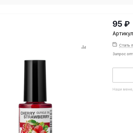
95 ₽
Артику
Стать 
Запрос оп
Наши менед