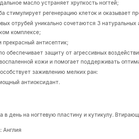
дальное масло устраняет хрупкость ногтей;
а стимулирует регенерацию клеток и оказывает пр
овых отрубей уникально сочетаются 3 натуральных 
аком комплексе;
и прекрасный антисептик;
ло обеспечивает защиту от агрессивных воздейств
воспаленной кожи и помогает поддерживать оптима
пособствует заживлению мелких ран:
 мощный антиоксидант.
за в день на ногтевую пластину и кутикулу. Втира
: Англия