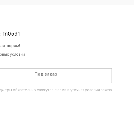
₽
л:
fn0591
партнером!
товых условий
Под заказ
жеры обязательно свяжутся с вами и уточнят условия заказа