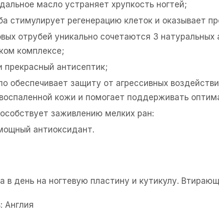
дальное масло устраняет хрупкость ногтей;
а стимулирует регенерацию клеток и оказывает пр
овых отрубей уникально сочетаются 3 натуральных 
аком комплексе;
и прекрасный антисептик;
ло обеспечивает защиту от агрессивных воздейств
воспаленной кожи и помогает поддерживать оптима
пособствует заживлению мелких ран:
 мощный антиоксидант.
за в день на ногтевую пластину и кутикулу. Втира
: Англия