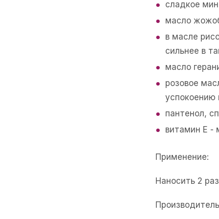
сладкое мин
масло жожоб
в масле рис
сильнее в т
масло геран
розовое мас
успокоению 
пантенол, с
витамин Е -
Применение:
Наносить 2 ра
Производитель