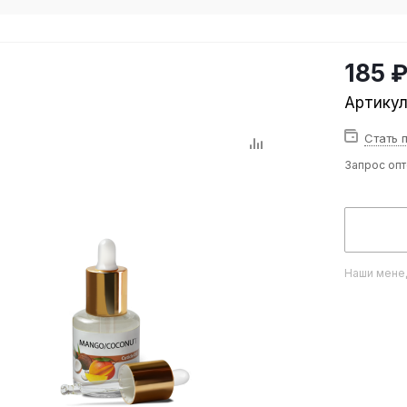
185 
Артику
Стать 
Запрос оп
Наши менед