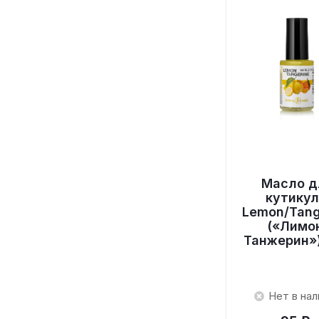
Масло д
кутику
Lemon/Tang
(«Лимо
Танжерин»)
Нет в нал