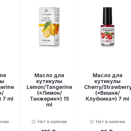
ля
Масло для
Масло для
лы
кутикулы
кутикулы
erine
Lemon/Tangerine
Cherry/Strawberr
н/
(«Лимон/
(«Вишня/
 7 ml
Танжерин») 15
Клубника») 7 ml
ml
ичии
Нет в наличии
Нет в наличии