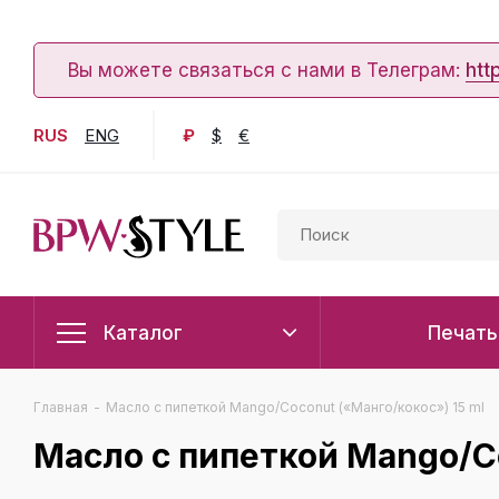
Вы можете связаться с нами в Телеграм:
htt
RUS
ENG
₽
$
€
Каталог
Печать
Главная
-
Масло с пипеткой Mango/Coconut («Манго/кокос») 15 ml
Масло с пипеткой Mango/Co