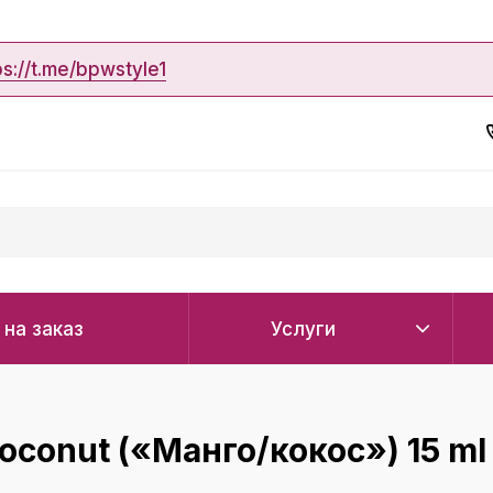
ps://t.me/bpwstyle1
 на заказ
Услуги
conut («Манго/кокос») 15 ml