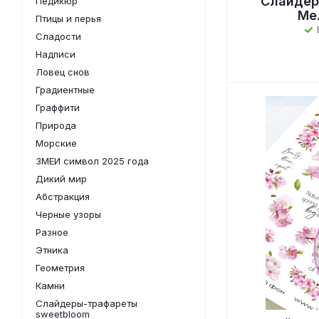
Слайдер
Педикюр
Ме
Птицы и перья
Сладости
Надписи
Ловец снов
Градиентные
Граффити
Природа
Морские
ЗМЕИ символ 2025 года
Дикий мир
Абстракция
Черные узоры
Разное
Этника
Геометрия
Камни
Слайдеры-трафареты
sweetbloom