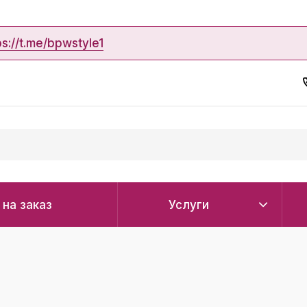
ps://t.me/bpwstyle1
 на заказ
Услуги