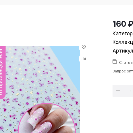
160 
Категор
Коллек
Артику
Стать 
Запрос оп