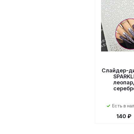
Слайдер-д
SPARKL
леопар
серебр
Есть в на
140 ₽