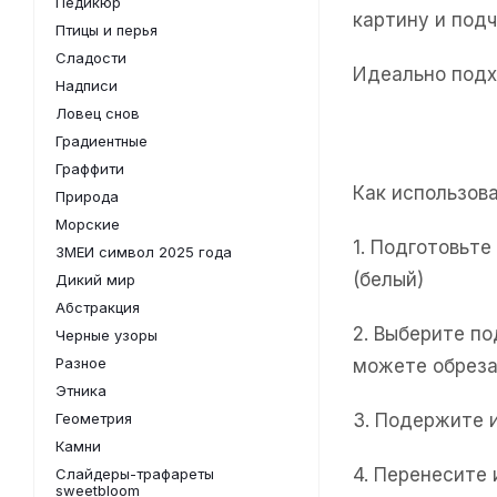
Педикюр
картину и под
Птицы и перья
Сладости
Идеально подх
Надписи
Ловец снов
Градиентные
Граффити
Как использов
Природа
Морские
1. Подготовьт
ЗМЕИ символ 2025 года
(белый)
Дикий мир
Абстракция
2. Выберите п
Черные узоры
Разное
можете обреза
Этника
Геометрия
3. Подержите 
Камни
4. Перенесите
Слайдеры-трафареты
sweetbloom