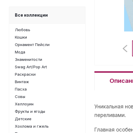
Все коллекции
Любовь
Кошки
Орнамент Пейсли
Мода
Знаменитости
Swag Art/Pop Art
Раскраски
Описан
Винтаж
Пасха
Совы
Хеллоуин
Уникальная но
Фрукты и ягоды
переливами.
Детские
Хохлома и гжель
Главная особе