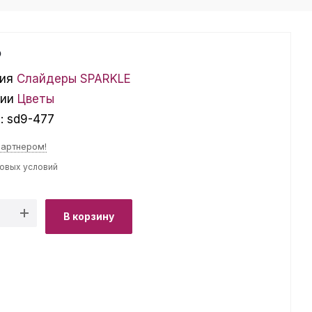
₽
ия
Слайдеры SPARKLE
ции
Цветы
л:
sd9-477
партнером!
товых условий
В корзину