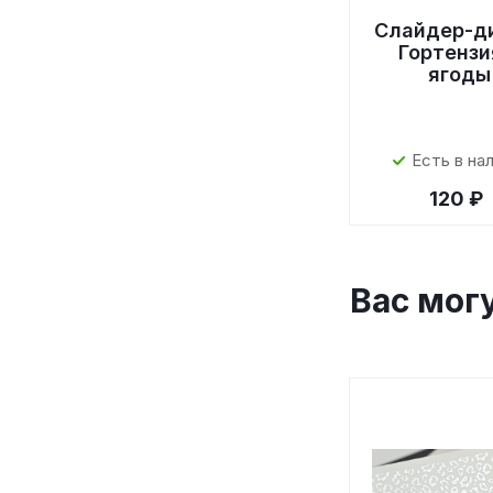
Слайдер-д
Гортензи
ягоды
Есть в на
120 ₽
Вас мог