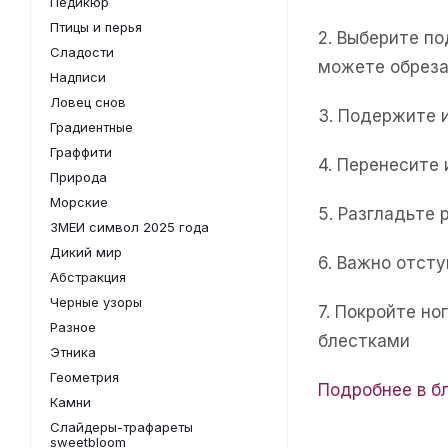
Педикюр
Птицы и перья
2. Выберите п
Сладости
можете обреза
Надписи
Ловец снов
3. Подержите 
Градиентные
Граффити
4. Перенесите
Природа
Морские
5. Разгладьте 
ЗМЕИ символ 2025 года
Дикий мир
6. Важно отсту
Абстракция
Черные узоры
7. Покройте н
Разное
блестками
Этника
Геометрия
Подробнее в б
Камни
Слайдеры-трафареты
sweetbloom