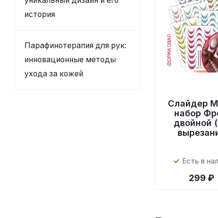
уникальный дизайн и его
история
Парафинотерапия для рук:
инновационные методы
ухода за кожей
Слайдер M
набор Фр
двойной (
вырезан
Есть в на
299 ₽