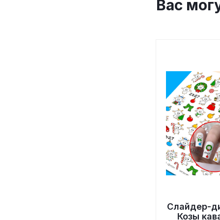
Вас мог
Слайдер-д
Козы кав