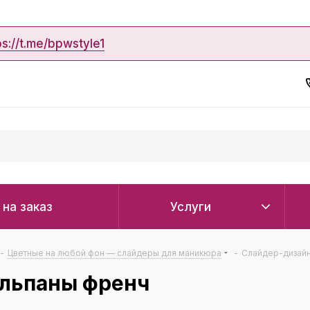
ps://t.me/bpwstyle1
 на заказ
Услуги
-
Цветные на любой фон — слайдеры для маникюра
-
Слайдер-дизайн
льпаны френч