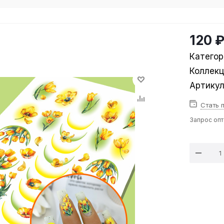
120 
Категор
Коллек
Артику
Стать 
Запрос оп