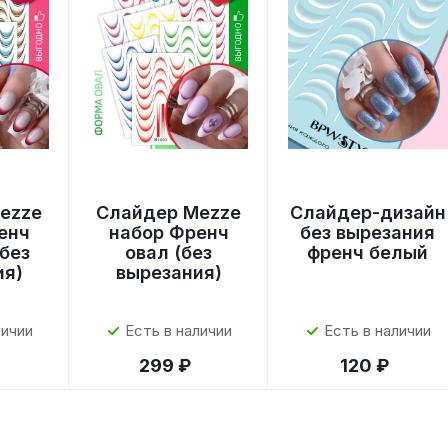
ezze
Слайдер Mezze
Слайдер-дизайн
енч
набор Френч
без вырезания
без
овал (без
френч белый
ия)
вырезания)
личии
Есть в наличии
Есть в наличии
299 ₽
120 ₽