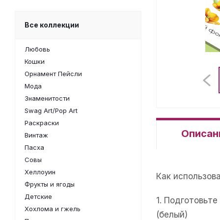
Все коллекции
Любовь
Кошки
Орнамент Пейсли
Мода
Знаменитости
Swag Art/Pop Art
Раскраски
Описан
Винтаж
Пасха
Совы
Хеллоуин
Как использов
Фрукты и ягоды
Детские
1. Подготовьт
Хохлома и гжель
(белый)