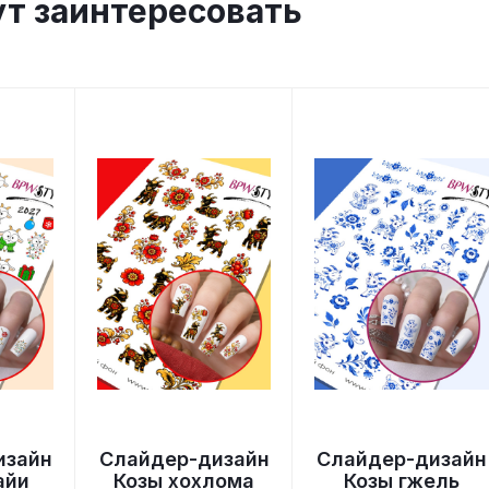
ут заинтересовать
изайн
Слайдер-дизайн
Слайдер-дизайн
айи
Козы хохлома
Козы гжель