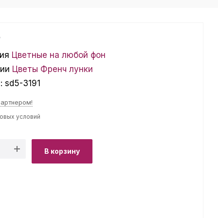
₽
ия
Цветные на любой фон
ции
Цветы
Френч лунки
л:
sd5-3191
партнером!
товых условий
В корзину