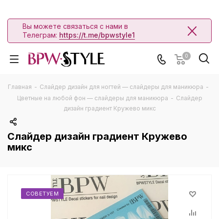
Вы можете связаться с нами в
Телеграм:
https://t.me/bpwstyle1
0
Главная
-
Слайдер дизайн для ногтей — слайдеры для маникюра
-
Цветные на любой фон — слайдеры для маникюра
-
Слайдер
дизайн градиент Кружево микс
Слайдер дизайн градиент Кружево
микс
СОВЕТУЕМ