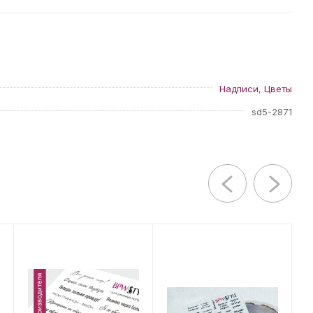
Надписи
,
Цветы
sd5-2871