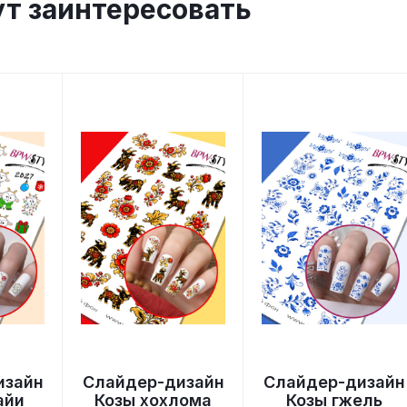
ут заинтересовать
изайн
Слайдер-дизайн
Слайдер-дизайн
айи
Козы хохлома
Козы гжель