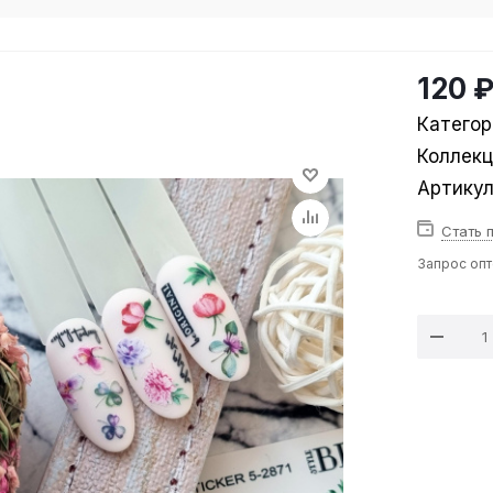
120 
Категор
Коллек
Артику
Стать 
Запрос оп