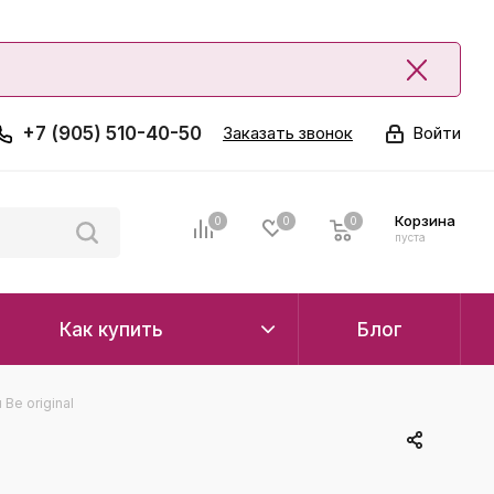
+7 (905) 510-40-50
Заказать звонок
Войти
Корзина
0
0
0
0
пуста
Как купить
Блог
Be original