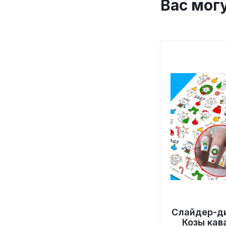
Вас мог
Слайдер-д
Козы кав