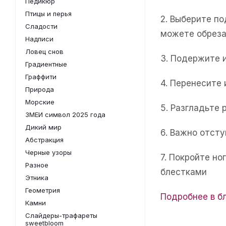
Педикюр
Птицы и перья
2. Выберите п
Сладости
можете обреза
Надписи
Ловец снов
3. Подержите 
Градиентные
Граффити
4. Перенесите
Природа
Морские
5. Разгладьте 
ЗМЕИ символ 2025 года
Дикий мир
6. Важно отсту
Абстракция
Черные узоры
7. Покройте н
Разное
блестками
Этника
Геометрия
Подробнее в б
Камни
Слайдеры-трафареты
sweetbloom