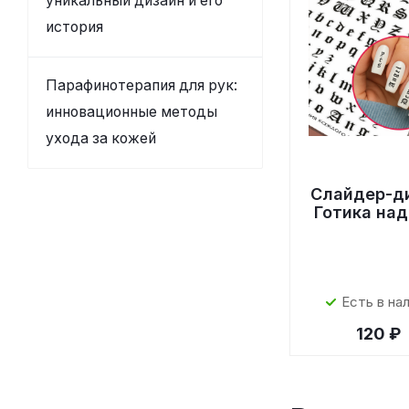
уникальный дизайн и его
история
Парафинотерапия для рук:
инновационные методы
ухода за кожей
Слайдер-д
Готика на
Есть в на
120 ₽