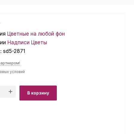
₽
ия
Цветные на любой фон
ции
Надписи
Цветы
л:
sd5-2871
партнером!
товых условий
В корзину