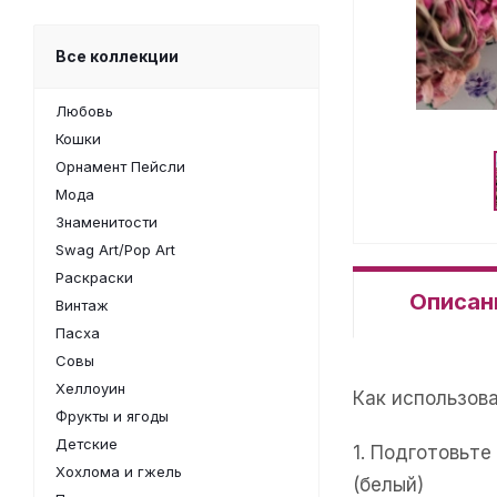
Все коллекции
Любовь
Кошки
Орнамент Пейсли
Мода
Знаменитости
Swag Art/Pop Art
Раскраски
Описан
Винтаж
Пасха
Совы
Хеллоуин
Как использов
Фрукты и ягоды
Детские
1. Подготовьт
Хохлома и гжель
(белый)