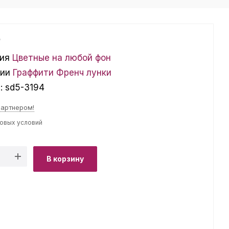
₽
ия
Цветные на любой фон
ции
Граффити
Френч лунки
л:
sd5-3194
партнером!
товых условий
В корзину