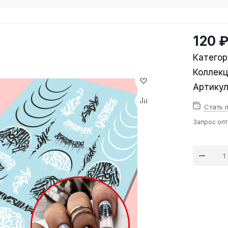
120 
Категор
Коллек
Артику
Стать 
Запрос оп