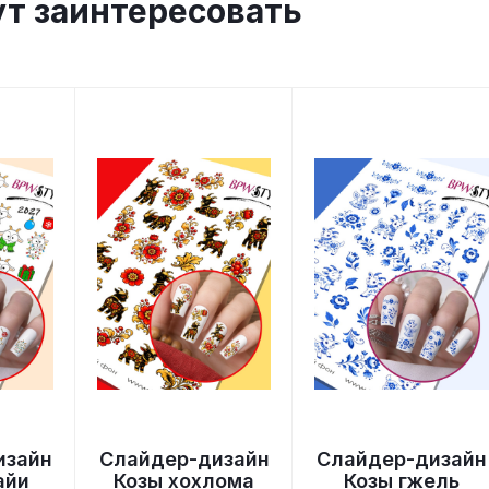
ут заинтересовать
изайн
Слайдер-дизайн
Слайдер-дизайн
айи
Козы хохлома
Козы гжель