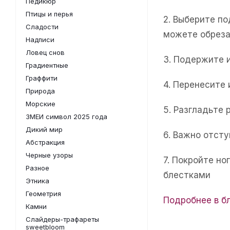
Педикюр
Птицы и перья
2. Выберите п
Сладости
можете обреза
Надписи
Ловец снов
3. Подержите 
Градиентные
Граффити
4. Перенесите
Природа
Морские
5. Разгладьте 
ЗМЕИ символ 2025 года
Дикий мир
6. Важно отсту
Абстракция
Черные узоры
7. Покройте н
Разное
блестками
Этника
Геометрия
Подробнее в б
Камни
Слайдеры-трафареты
sweetbloom