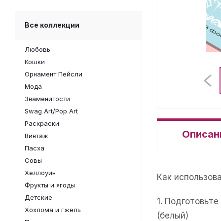
Все коллекции
Любовь
Кошки
Орнамент Пейсли
Мода
Знаменитости
Swag Art/Pop Art
Раскраски
Описан
Винтаж
Пасха
Совы
Хеллоуин
Как использов
Фрукты и ягоды
Детские
1. Подготовьт
Хохлома и гжель
(белый)