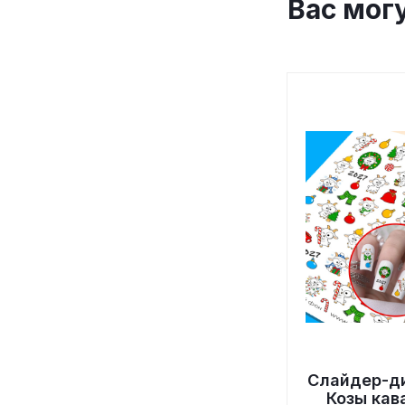
Вас мог
Слайдер-д
Козы кав