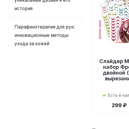
уникальный дизайн и его
история
Парафинотерапия для рук:
инновационные методы
ухода за кожей
Слайдер M
набор Фр
двойной (
вырезан
Есть в на
299 ₽