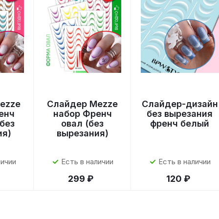
ezze
Слайдер Mezze
Слайдер-дизайн
енч
набор Френч
без вырезания
без
овал (без
френч белый
ия)
вырезания)
личии
Есть в наличии
Есть в наличии
299 ₽
120 ₽