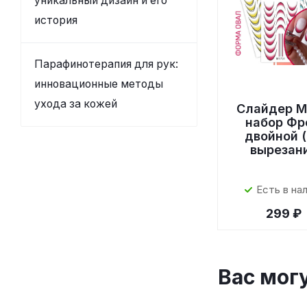
уникальный дизайн и его
история
Парафинотерапия для рук:
инновационные методы
ухода за кожей
Слайдер M
набор Фр
двойной (
вырезан
Есть в на
299 ₽
Вас мог