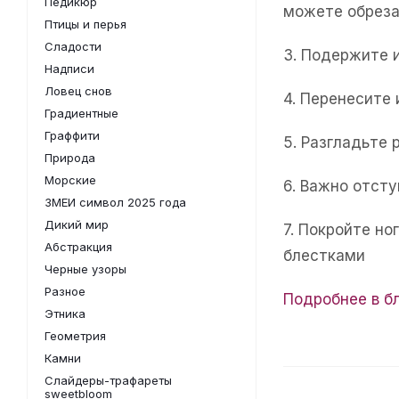
Педикюр
можете обреза
Птицы и перья
Сладости
3. Подержите 
Надписи
Ловец снов
4. Перенесите
Градиентные
Граффити
5. Разгладьте 
Природа
Морские
6. Важно отсту
ЗМЕИ символ 2025 года
Дикий мир
7. Покройте н
Абстракция
блестками
Черные узоры
Разное
Подробнее в б
Этника
Геометрия
Камни
Слайдеры-трафареты
sweetbloom