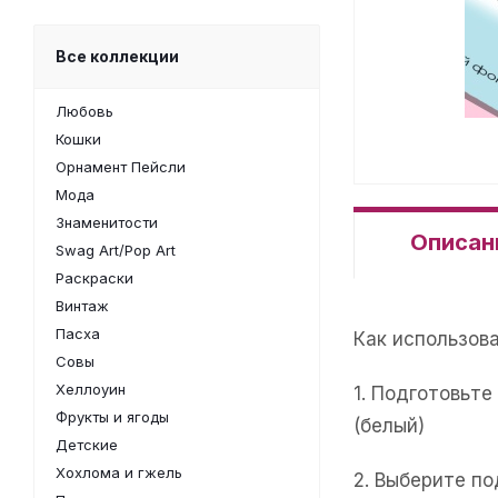
Все коллекции
Любовь
Кошки
Орнамент Пейсли
Мода
Знаменитости
Описан
Swag Art/Pop Art
Раскраски
Винтаж
Пасха
Как использов
Совы
Хеллоуин
1. Подготовьт
Фрукты и ягоды
(белый)
Детские
Хохлома и гжель
2. Выберите п