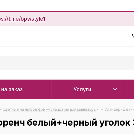
ps://t.me/bpwstyle1
 на заказ
Услуги
-
Цветные на любой фон — слайдеры для маникюра
-
Слайдер-дизайн
френч белый+черный уголок 