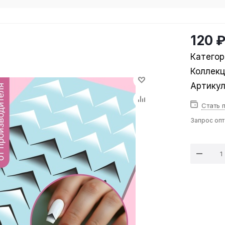
120 
Категор
Коллек
Артику
Стать 
Запрос оп