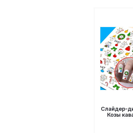
Слайдер-д
Козы кав