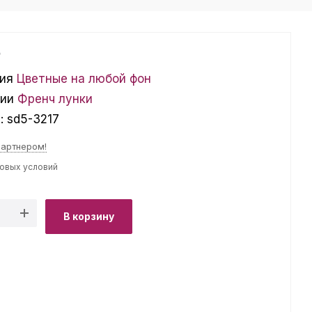
₽
ия
Цветные на любой фон
ции
Френч лунки
л:
sd5-3217
партнером!
товых условий
В корзину