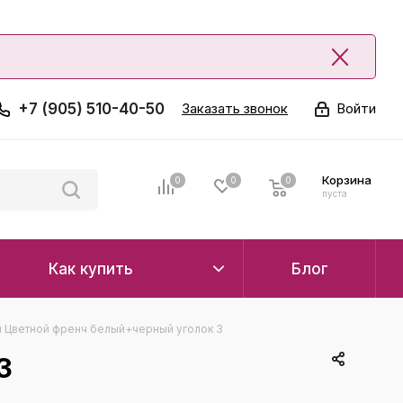
+7 (905) 510-40-50
Заказать звонок
Войти
Корзина
0
0
0
0
пуста
Как купить
Блог
 Цветной френч белый+черный уголок 3
3