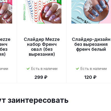
ezze
Слайдер Mezze
Слайдер-дизайн
енч
набор Френч
без вырезания
без
овал (без
френч белый
ия)
вырезания)
личии
Есть в наличии
Есть в наличии
299 ₽
120 ₽
ут заинтересовать