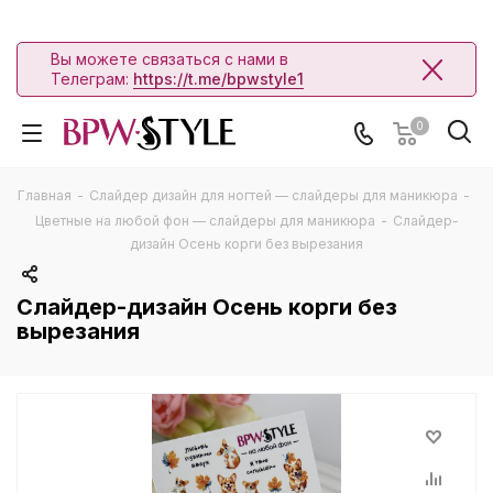
Вы можете связаться с нами в
Телеграм:
https://t.me/bpwstyle1
0
Главная
-
Слайдер дизайн для ногтей — слайдеры для маникюра
-
Цветные на любой фон — слайдеры для маникюра
-
Слайдер-
дизайн Осень корги без вырезания
Слайдер-дизайн Осень корги без
вырезания