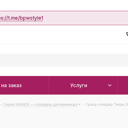
ps://t.me/bpwstyle1
 на заказ
Услуги
-
Серия GRANDE — слайдеры для маникюра
-
Гранд-слайдер Тигры 2
2