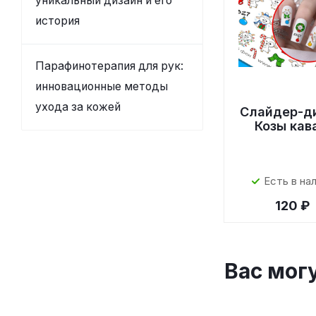
уникальный дизайн и его
история
Парафинотерапия для рук:
инновационные методы
ухода за кожей
Слайдер-д
Козы кав
Есть в на
120 ₽
Вас мог