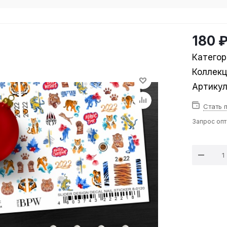
180 
Категор
Коллек
Артику
Стать 
Запрос оп