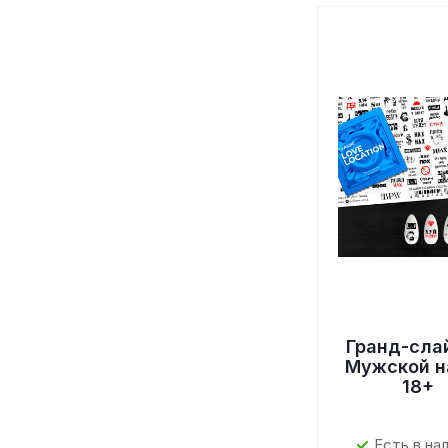
Гранд-сла
Мужской н
18+
Есть в на