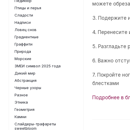
Педикюр
можете обреза
Птицы и перья
Сладости
3. Подержите 
Надписи
Ловец снов
4. Перенесите
Градиентные
Граффити
5. Разгладьте 
Природа
Морские
6. Важно отсту
ЗМЕИ символ 2025 года
Дикий мир
7. Покройте н
Абстракция
блестками
Черные узоры
Разное
Подробнее в б
Этника
Геометрия
Камни
Слайдеры-трафареты
sweetbloom