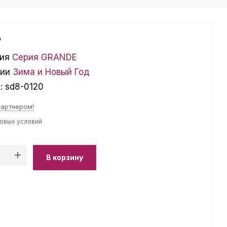
₽
ия
Серия GRANDE
ции
Зима и Новый Год
л:
sd8-0120
партнером!
товых условий
В корзину