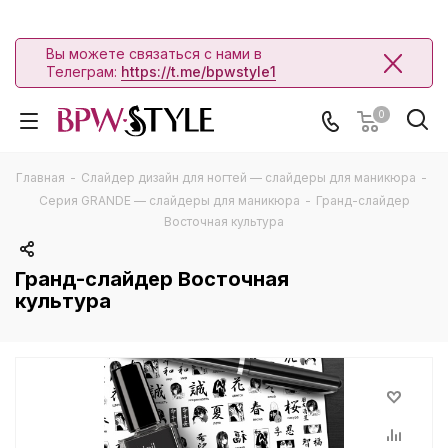
Вы можете связаться с нами в
Телеграм:
https://t.me/bpwstyle1
0
Главная
-
Слайдер дизайн для ногтей — слайдеры для маникюра
-
Серия GRANDE — слайдеры для маникюра
-
Гранд-слайдер
Восточная культура
Гранд-слайдер Восточная
культура