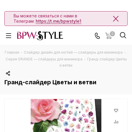
Вы можете связаться с нами в
Телеграм:
https://t.me/bpwstyle1
0
Главная
-
Слайдер дизайн для ногтей — слайдеры для маникюра
-
Серия GRANDE — слайдеры для маникюра
-
Гранд-слайдер Цветы
и ветви
Гранд-слайдер Цветы и ветви