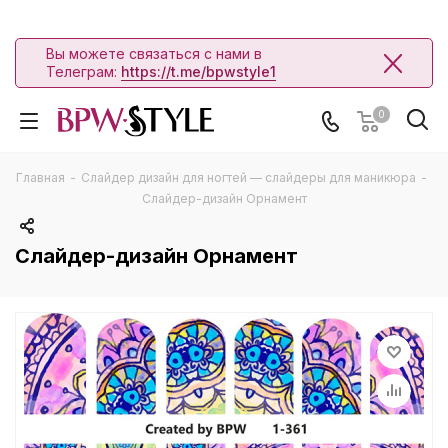
Вы можете связаться с нами в
Телеграм:
https://t.me/bpwstyle1
0
Главная
-
Слайдер дизайн для ногтей — слайдеры для маникюра
-
Слайдер-дизайн Орнамент
Слайдер-дизайн Орнамент