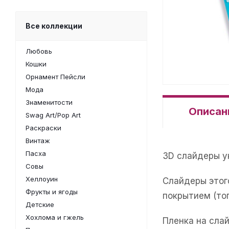
Все коллекции
Любовь
Кошки
Орнамент Пейсли
Мода
Знаменитости
Описан
Swag Art/Pop Art
Раскраски
Винтаж
Пасха
3D слайдеры 
Совы
Хеллоуин
Слайдеры этог
Фрукты и ягоды
покрытием (то
Детские
Хохлома и гжель
Пленка на сла