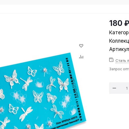
180 
Категор
Коллек
Артику
Стать 
Запрос оп