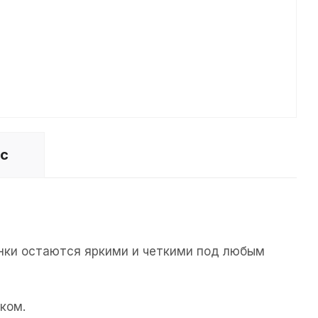
ос
унки остаются яркими и четкими под любым
ком.