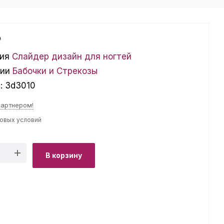
₽
ия
Слайдер дизайн для ногтей
ции
Бабочки и Стрекозы
л:
3d3010
партнером!
товых условий
В корзину