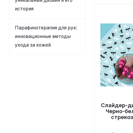
уникальный дизайн и его
история
Парафинотерапия для рук:
инновационные методы
ухода за кожей
Слайдер-д
Черно-бе
стреко