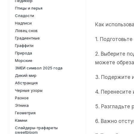
Педикюр
Птицы и перья
Сладости
Надписи
Как использов
Ловец снов
Градиентные
1. Подготовьт
Граффити
Природа
2. Выберите п
Морские
можете обреза
ЗМЕИ символ 2025 года
Дикий мир
3. Подержите 
Абстракция
Черные узоры
4. Перенесите
Разное
Этника
5. Разгладьте 
Геометрия
Камни
6. Важно отсту
Слайдеры-трафареты
sweetbloom