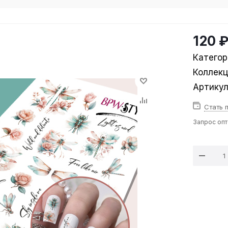
120 
Категор
Коллек
Артику
Стать 
Запрос оп