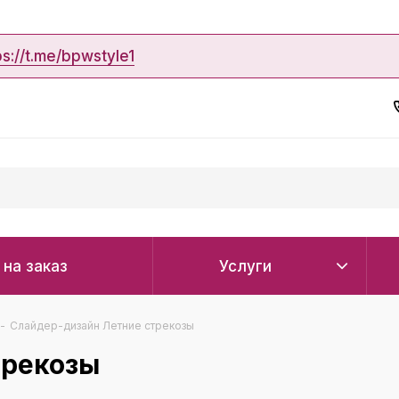
ps://t.me/bpwstyle1
 на заказ
Услуги
-
Слайдер-дизайн Летние стрекозы
трекозы