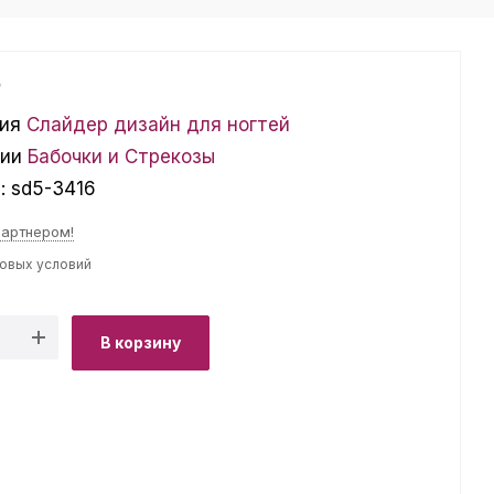
₽
ия
Слайдер дизайн для ногтей
ции
Бабочки и Стрекозы
л:
sd5-3416
партнером!
товых условий
В корзину