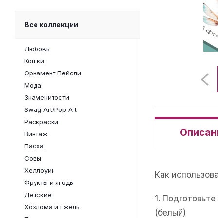
Все коллекции
Любовь
Кошки
Орнамент Пейсли
Мода
Знаменитости
Swag Art/Pop Art
Раскраски
Описан
Винтаж
Пасха
Совы
Хеллоуин
Как использов
Фрукты и ягоды
Детские
1. Подготовьт
Хохлома и гжель
(белый)