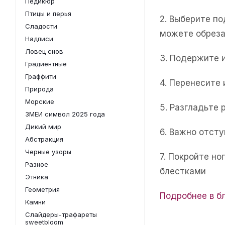
Педикюр
Птицы и перья
2. Выберите п
Сладости
можете обреза
Надписи
Ловец снов
3. Подержите 
Градиентные
Граффити
4. Перенесите
Природа
Морские
5. Разгладьте 
ЗМЕИ символ 2025 года
Дикий мир
6. Важно отсту
Абстракция
Черные узоры
7. Покройте н
Разное
блестками
Этника
Геометрия
Подробнее в б
Камни
Слайдеры-трафареты
sweetbloom