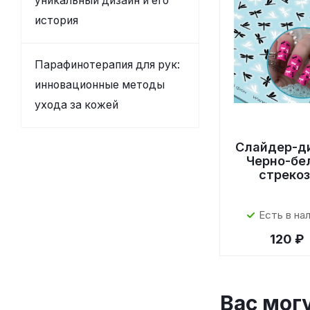
уникальный дизайн и его
история
Парафинотерапия для рук:
инновационные методы
ухода за кожей
Слайдер-д
Черно-бе
стреко
Есть в на
120 ₽
Вас мог