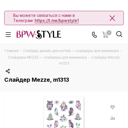
Вы можете связаться с нами в
Телеграм:
https://t.me/bpwstyle1
0
Главная
-
Слайдер дизайн для ногтей — слайдеры для маникюра
-
Слайдеры MEZZE — слайдеры для маникюра
-
Слайдер Mezze,
m1313
Слайдер Mezze, m1313