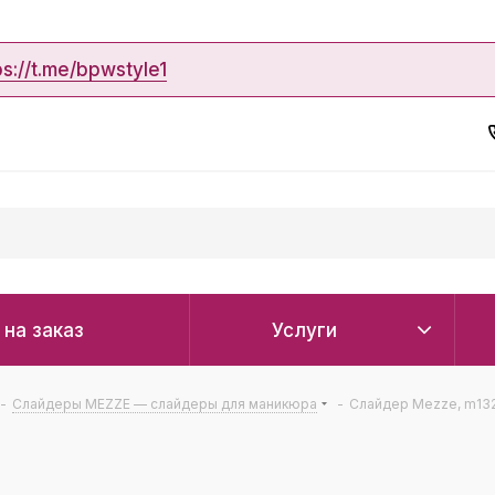
ps://t.me/bpwstyle1
 на заказ
Услуги
-
Слайдеры MEZZE — слайдеры для маникюра
-
Слайдер Mezze, m13