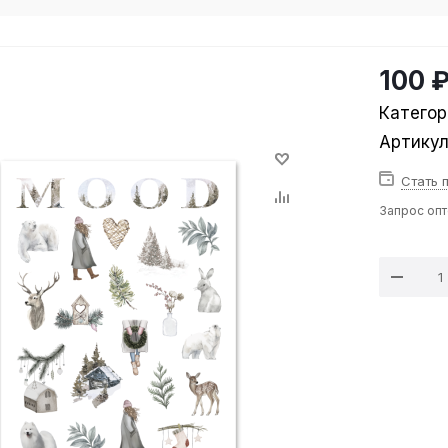
100 
Категор
Артику
Стать 
Запрос оп