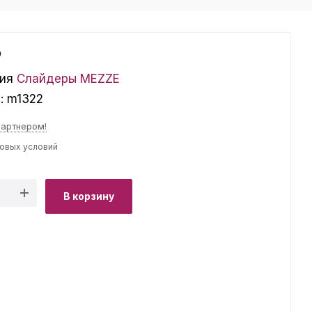
₽
ия
Слайдеры MEZZE
л:
m1322
партнером!
товых условий
В корзину