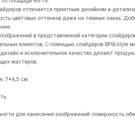
 по площади ногтя.
лайдеров отличается приятным дизайном и детали
ность цветовых оттенков даже на темных лаках. Доб
ние.
изображений в представленной категории слайдеро
ельных клиентов. С помощью слайдеров BPW.style м
дизайн и исключительное качество делают продукц
щих мастеров.
: 7*4,5 см
ать
е ногти для нанесения изображений: поверхность об