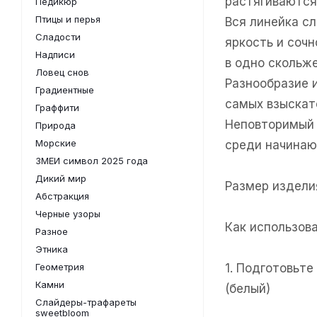
растягиваются
Педикюр
Птицы и перья
Вся линейка с
Сладости
яркость и соч
Надписи
в одно скольже
Ловец снов
Разнообразие 
Градиентные
самых взыскат
Граффити
Неповторимый 
Природа
Морские
среди начинаю
ЗМЕИ символ 2025 года
Дикий мир
Размер изделия
Абстракция
Черные узоры
Как использов
Разное
Этника
Геометрия
1. Подготовьт
Камни
(белый)
Слайдеры-трафареты
sweetbloom