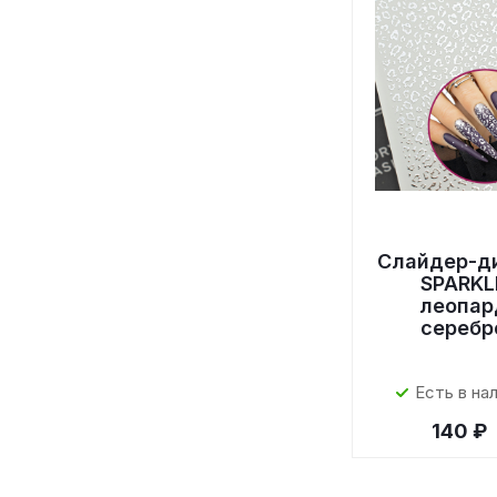
Слайдер-д
SPARKL
леопар
серебр
Есть в на
140 ₽