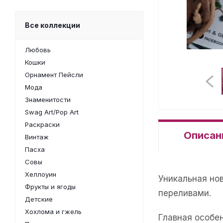
Все коллекции
Любовь
Кошки
Орнамент Пейсли
Мода
Знаменитости
Swag Art/Pop Art
Раскраски
Описан
Винтаж
Пасха
Совы
Хеллоуин
Уникальная но
Фрукты и ягоды
переливами.
Детские
Хохлома и гжель
Главная особе