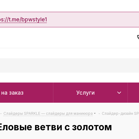
ps://t.me/bpwstyle1
 на заказ
Услуги
-
Слайдеры SPARKLE — слайдеры для маникюра
-
Слайдер-дизайн SP
ловые ветви с золотом