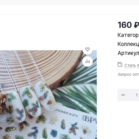
160 
Категор
Коллек
Артику
Стать 
Запрос оп