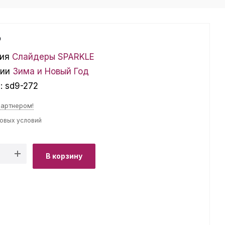
₽
ия
Слайдеры SPARKLE
ции
Зима и Новый Год
л:
sd9-272
партнером!
товых условий
В корзину