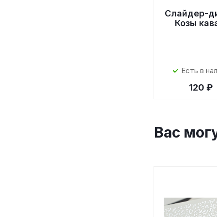
Слайдер-д
Козы кав
Есть в на
120 ₽
Вас мог