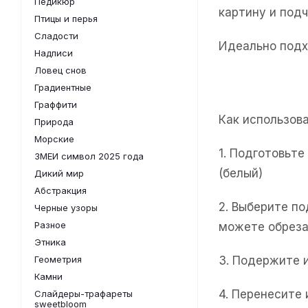
Педикюр
картину и под
Птицы и перья
Сладости
Идеально подх
Надписи
Ловец снов
Градиентные
Граффити
Как использов
Природа
Морские
1. Подготовьт
ЗМЕИ символ 2025 года
(белый)
Дикий мир
Абстракция
2. Выберите п
Черные узоры
Разное
можете обреза
Этника
Геометрия
3. Подержите 
Камни
4. Перенесите
Слайдеры-трафареты
sweetbloom