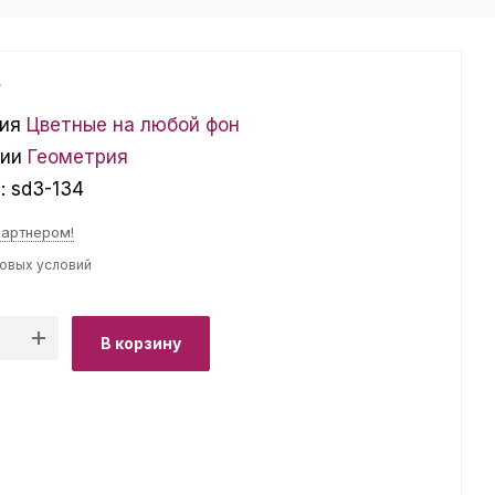
₽
ия
Цветные на любой фон
ции
Геометрия
л:
sd3-134
партнером!
товых условий
В корзину