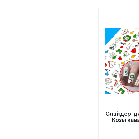
Слайдер-д
Козы кав