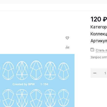
120 
Категор
Коллек
Артику
Стать 
Запрос оп