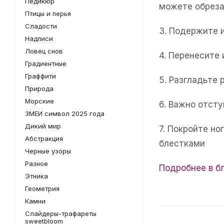
Педикюр
можете обреза
Птицы и перья
Сладости
3. Подержите 
Надписи
Ловец снов
4. Перенесите
Градиентные
Граффити
5. Разгладьте 
Природа
Морские
6. Важно отсту
ЗМЕИ символ 2025 года
Дикий мир
7. Покройте н
Абстракция
блестками
Черные узоры
Разное
Подробнее в б
Этника
Геометрия
Камни
Слайдеры-трафареты
sweetbloom