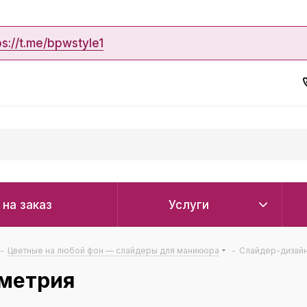
ps://t.me/bpwstyle1
 на заказ
Услуги
-
Цветные на любой фон — слайдеры для маникюра
-
Слайдер-дизайн
ометрия