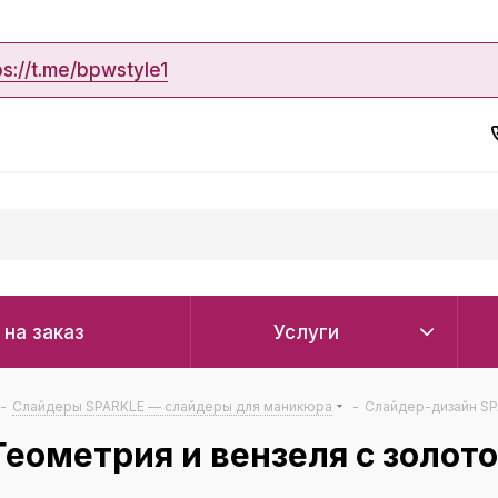
ps://t.me/bpwstyle1
 на заказ
Услуги
-
Слайдеры SPARKLE — слайдеры для маникюра
-
Слайдер-дизайн SP
еометрия и вензеля с золот