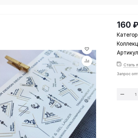
160 
Категор
Коллек
Артику
Стать 
Запрос оп