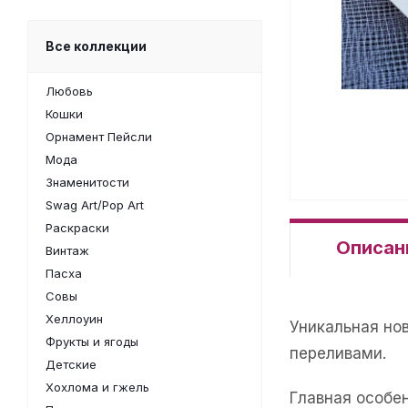
Все коллекции
Любовь
Кошки
Орнамент Пейсли
Мода
Знаменитости
Swag Art/Pop Art
Раскраски
Описан
Винтаж
Пасха
Совы
Хеллоуин
Уникальная но
Фрукты и ягоды
переливами.
Детские
Хохлома и гжель
Главная особе