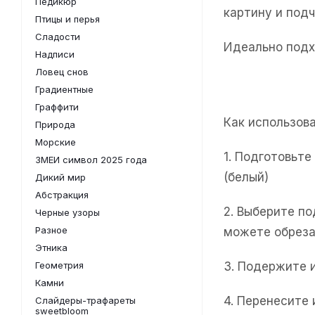
Педикюр
картину и под
Птицы и перья
Сладости
Идеально подх
Надписи
Ловец снов
Градиентные
Граффити
Как использов
Природа
Морские
1. Подготовьт
ЗМЕИ символ 2025 года
(белый)
Дикий мир
Абстракция
2. Выберите п
Черные узоры
Разное
можете обреза
Этника
Геометрия
3. Подержите 
Камни
4. Перенесите
Слайдеры-трафареты
sweetbloom