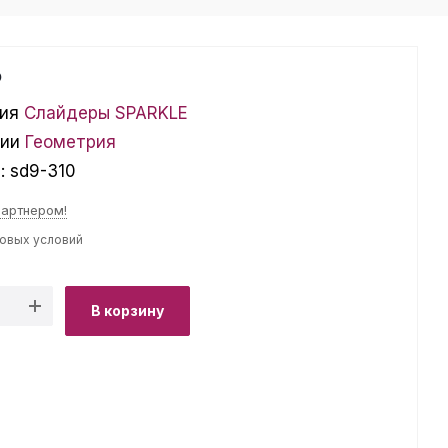
₽
ия
Слайдеры SPARKLE
ции
Геометрия
л:
sd9-310
партнером!
товых условий
В корзину