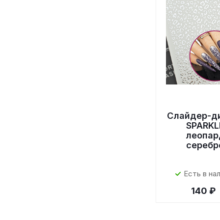
Слайдер-д
SPARKL
леопар
серебр
Есть в на
140 ₽