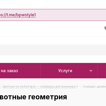
ps://t.me/bpwstyle1
 на заказ
Услуги
-
Цветные на любой фон — слайдеры для маникюра
-
Слайдер-дизайн
вотные геометрия