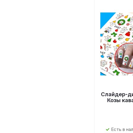
Слайдер-д
Козы кав
Есть в на