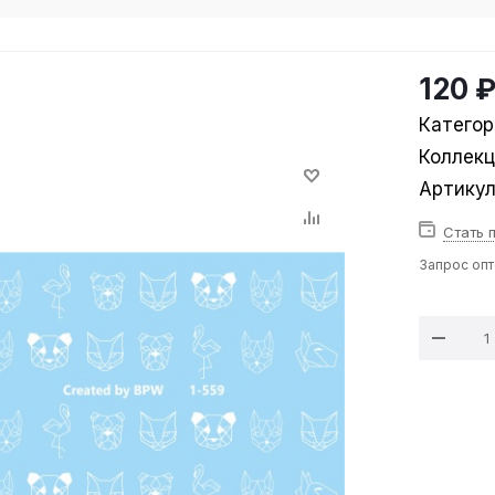
120 
Категор
Коллек
Артику
Стать 
Запрос оп