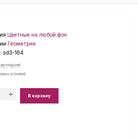
₽
ия
Цветные на любой фон
ции
Геометрия
л:
sd3-164
партнером!
товых условий
В корзину