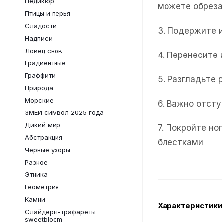
Педикюр
можете обреза
Птицы и перья
Сладости
3. Подержите 
Надписи
Ловец снов
4. Перенесите
Градиентные
Граффити
5. Разгладьте 
Природа
Морские
6. Важно отсту
ЗМЕИ символ 2025 года
Дикий мир
7. Покройте н
Абстракция
блестками
Черные узоры
Разное
Этника
Геометрия
Камни
Характеристики
Слайдеры-трафареты
sweetbloom