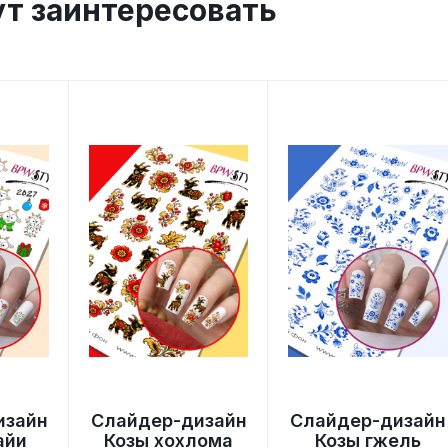
ут заинтересовать
изайн
Слайдер-дизайн
Слайдер-дизайн
айи
Козы хохлома
Козы гжель