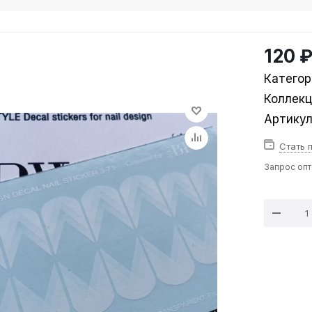
120 
Категор
Коллек
Артику
Стать 
Запрос оп