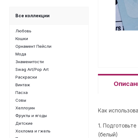
Все коллекции
Любовь
Кошки
Орнамент Пейсли
Мода
Знаменитости
Swag Art/Pop Art
Раскраски
Описан
Винтаж
Пасха
Совы
Хеллоуин
Как использов
Фрукты и ягоды
Детские
1. Подготовьт
Хохлома и гжель
(белый)