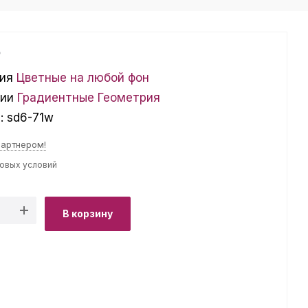
₽
ия
Цветные на любой фон
ции
Градиентные
Геометрия
л:
sd6-71w
партнером!
товых условий
В корзину