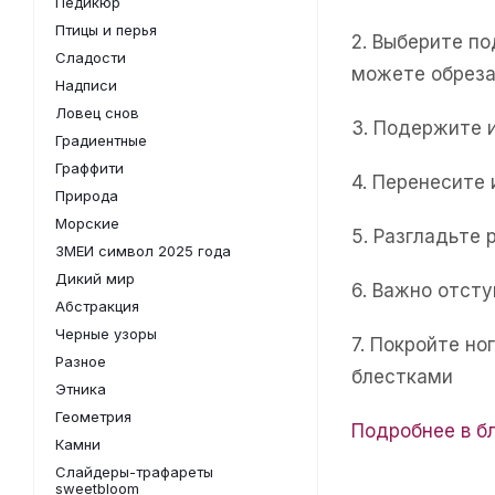
Педикюр
Птицы и перья
2. Выберите п
Сладости
можете обреза
Надписи
Ловец снов
3. Подержите 
Градиентные
Граффити
4. Перенесите
Природа
Морские
5. Разгладьте 
ЗМЕИ символ 2025 года
Дикий мир
6. Важно отсту
Абстракция
Черные узоры
7. Покройте н
Разное
блестками
Этника
Геометрия
Подробнее в б
Камни
Слайдеры-трафареты
sweetbloom