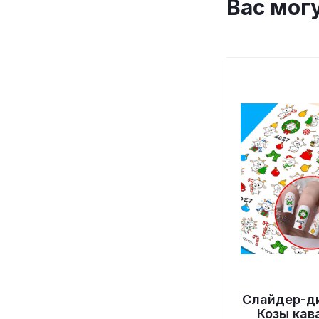
Вас мог
Слайдер-д
Козы кав