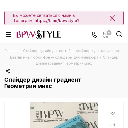
Вы можете связаться с нами в
Телеграм:
https://t.me/bpwstyle1
0
Главная
-
Слайдер дизайн для ногтей — слайдеры для маникюра
-
Цветные на любой фон — слайдеры для маникюра
-
Слайдер
дизайн градиент Геометрия микс
Слайдер дизайн градиент
Геометрия микс