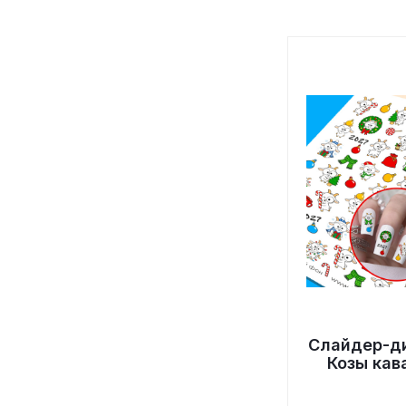
Слайдер-д
Козы кав