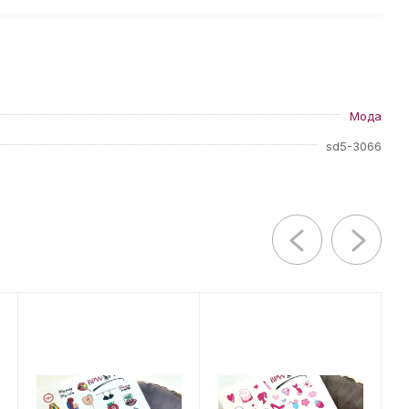
Мода
sd5-3066