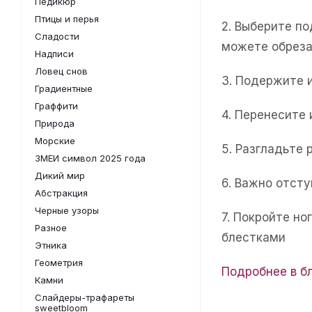
Педикюр
Птицы и перья
2. Выберите п
Сладости
можете обреза
Надписи
Ловец снов
3. Подержите 
Градиентные
Граффити
4. Перенесите
Природа
Морские
5. Разгладьте 
ЗМЕИ символ 2025 года
Дикий мир
6. Важно отсту
Абстракция
Черные узоры
7. Покройте н
Разное
блестками
Этника
Геометрия
Подробнее в б
Камни
Слайдеры-трафареты
sweetbloom