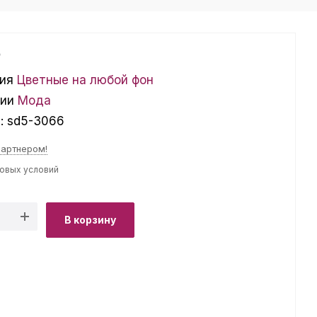
₽
ия
Цветные на любой фон
ции
Мода
л:
sd5-3066
партнером!
товых условий
В корзину