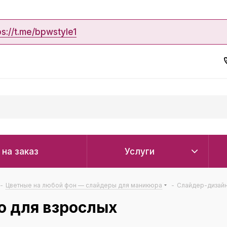
ps://t.me/bpwstyle1
 на заказ
Услуги
-
Цветные на любой фон — слайдеры для маникюра
-
Слайдер-дизайн
о для взрослых