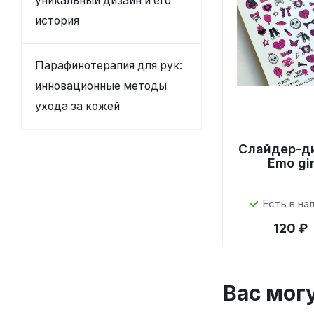
уникальный дизайн и его
история
Парафинотерапия для рук:
инновационные методы
ухода за кожей
Слайдер-д
Emo gir
Есть в на
120 ₽
Вас мог