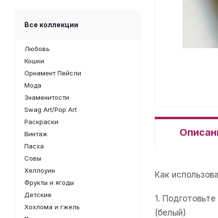
Все коллекции
Любовь
Кошки
Орнамент Пейсли
Мода
Знаменитости
Swag Art/Pop Art
Раскраски
Описан
Винтаж
Пасха
Совы
Хеллоуин
Как использов
Фрукты и ягоды
Детские
1. Подготовьт
Хохлома и гжель
(белый)