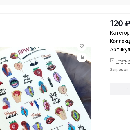
120 
Категор
Коллек
Артику
Стать 
Запрос оп